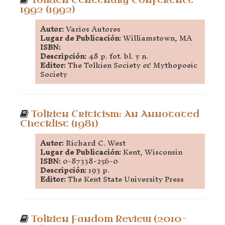
Tolkien Centenary Conference
1992 (1992)
Autor:
Varios Autores
Lugar de Publicación:
Williamstown, MA
ISBN:
Descripción:
48 p. fot. bl. y n.
Editor:
The Tolkien Society & Mythopoeic
Society
Tolkien Criticism: An Annotated
Checklist (1981)
Autor:
Richard C. West
Lugar de Publicación:
Kent, Wisconsin
ISBN:
0-87338-256-0
Descripción:
193 p.
Editor:
The Kent State University Press
Tolkien Fandom Review (2010-