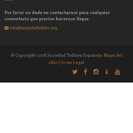
Por favor no dude en contactarnos para cualquier
comentario que precise hacernos llegar.
info@sociedadtolkien.org
© Copyright 2018 Sociedad Tolkien Española.
Mapa del
sitio
|
Aviso Legal