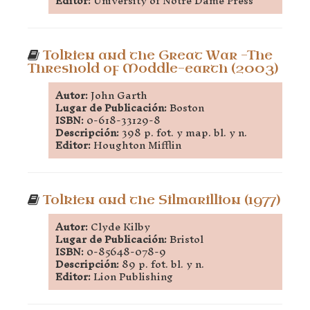
Editor:
University of Notre Dame Press
Tolkien and the Great War -The
Threshold of Moddle-earth (2003)
Autor:
John Garth
Lugar de Publicación:
Boston
ISBN:
0-618-33129-8
Descripción:
398 p. fot. y map. bl. y n.
Editor:
Houghton Mifflin
Tolkien and the Silmarillion (1977)
Autor:
Clyde Kilby
Lugar de Publicación:
Bristol
ISBN:
0-85648-078-9
Descripción:
89 p. fot. bl. y n.
Editor:
Lion Publishing