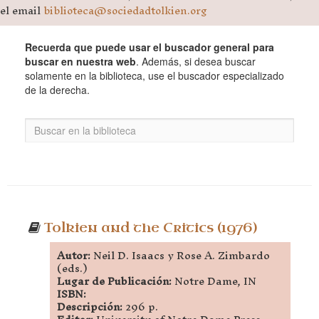
el email
biblioteca@sociedadtolkien.org
Recuerda que puede usar el buscador general para
buscar en nuestra web
. Además, si desea buscar
solamente en la biblioteca, use el buscador especializado
de la derecha.
Tolkien and the Critics (1976)
Autor:
Neil D. Isaacs y Rose A. Zimbardo
(eds.)
Lugar de Publicación:
Notre Dame, IN
ISBN:
Descripción:
296 p.