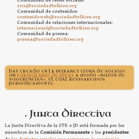
rrss@sociedadtolkien.org
Comunidad de contenidos:
contenidoweb@sociedadtolkien.org
Comunidad de relaciones internacionales:
internacional@sociedadtolkien.org
Comunidad de prensa:
prensa@sociedadtolkien.org
HAY CREADO EN LA INTRANET (ZONA DE SOCIOS)
UN
FORMULARIO DE IDEAS
A MODO «BUZÓN DE
SUGERENCIAS», EL CUAL REVISAREMOS
PERIÓDICAMENTE.
. Junta Directiva
La Junta Directiva de la STE o JD está formada por los
miembros de la
Comisión Permanente
y los
presidentes
de
los distintos smiales que componen la asociación
.