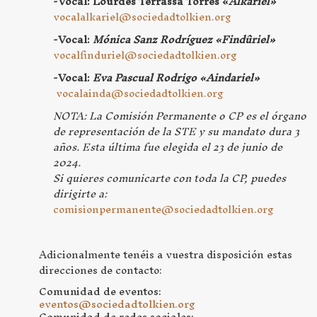
-Vocal: Lourdes Terrassa Torres «
Alkáriel»
vocalalkariel@sociedadtolkien.org
-Vocal:
Mónica Sanz Rodríguez «Findûriel»
vocalfinduriel@sociedadtolkien.org
-Vocal:
Eva Pascual Rodrigo «Aindariel»
vocalainda@sociedadtolkien.org
NOTA: La Comisión Permanente o CP es el órgano
de representación de la STE y su mandato dura 3
años. Esta última fue elegida el 23 de junio de
2024.
Si quieres comunicarte con toda la CP, puedes
dirigirte a:
comisionpermanente@sociedadtolkien.org
Adicionalmente tenéis a vuestra disposición estas
direcciones de contacto:
Comunidad de eventos:
eventos
@sociedadtolkien.org
Comunidad de redes sociales: