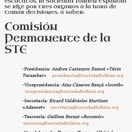
estatutos, la Sociedad Tolkien Española
se rige por tres órganos a la hora de
tomar decisiones, a saber:
Comisión
Permanente de la
STE
-Presidencia:
Andreu Castanyer Xumet «Túrin
Turambar»
presidencia@sociedadtolkien.org
-Vicepresidencia:
Aina Cànaves Bauçà «Ioreth»
vicepresidencia@sociedadtolkien.org
-Secretaría:
Ricard Valdivielso Martínez
«Adanost»
secretaria@sociedadtolkien.org
-Tesorería:
Guillem Bernat «Boromir»
tesoreria@sociedadtolkien.org