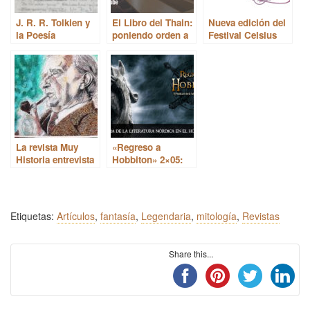
J. R. R. Tolkien y
El Libro del Thain:
Nueva edición del
la Poesía
poniendo orden a
Festival Celsius
la mitología de
232
J.R.R. Tolkien
La revista Muy
«Regreso a
Historia entrevista
Hobbiton» 2×05:
a Mónica Sanz
Las sagas nórdicas
Rodríguez
en la obra de
‘Findûriel’,
Tolkien
miembro de la
Etiquetas:
Artículos
,
fantasía
,
Legendaria
,
mitología
,
Revistas
STE, sobre la
figura de Tolkien
Share this...