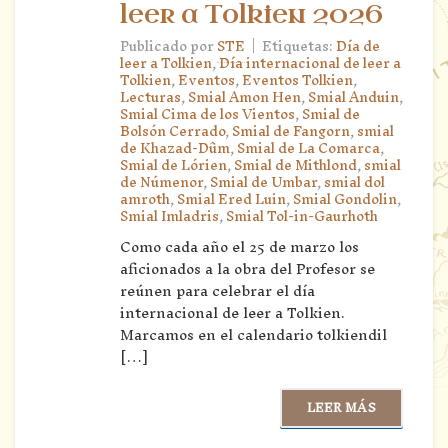
leer a Tolkien 2026
|
Publicado por
STE
Etiquetas:
Día de
leer a Tolkien
,
Día internacional de leer a
Tolkien
,
Eventos
,
Eventos Tolkien
,
Lecturas
,
Smial Amon Hen
,
Smial Anduin
,
Smial Cima de los Vientos
,
Smial de
Bolsón Cerrado
,
Smial de Fangorn
,
smial
de Khazad-Dûm
,
Smial de La Comarca
,
Smial de Lórien
,
Smial de Mithlond
,
smial
de Númenor
,
Smial de Umbar
,
smial dol
amroth
,
Smial Ered Luin
,
Smial Gondolin
,
Smial Imladris
,
Smial Tol-in-Gaurhoth
Como cada año el 25 de marzo los
aficionados a la obra del Profesor se
reúnen para celebrar el día
internacional de leer a Tolkien.
Marcamos en el calendario tolkiendil
[…]
LEER MÁS