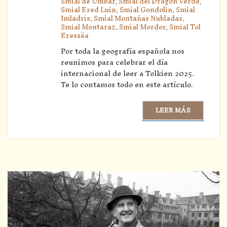
Smial de Umbar
,
Smial del Dragón Verde
,
Smial Ered Luin
,
Smial Gondolin
,
Smial
Imladris
,
Smial Montañas Nubladas
,
Smial Montaraz
,
Smial Mordor
,
Smial Tol
Eressëa
Por toda la geografía española nos
reunimos para celebrar el día
internacional de leer a Tolkien 2025.
Te lo contamos todo en este artículo.
LEER MÁS