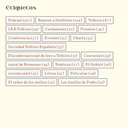
Etiquetas
Podcast
(127)
Regreso a Hobbiton
(124)
Tolkien
(87)
J.R.R.Tolkien
(59)
Certámenes
(52)
Premios
(45)
Conferencia
(37)
Eventos
(35)
Charla
(33)
Sociedad Tolkien Española
(33)
Día internacional de leer a Tolkien
(31)
Concursos
(29)
smial de Númenor
(29)
Estelcon
(27)
El Hobbit
(26)
revista estel
(25)
Libros
(25)
Películas
(24)
El señor de los anillos
(23)
Los Anillos de Poder
(22)