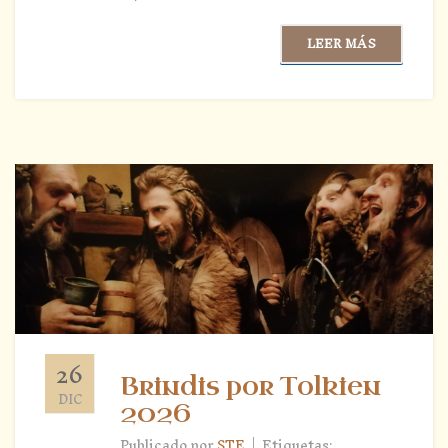
LEER MÁS
26
Brindis por Tolkien
DIC
2026
|
Publicado por
STE
Etiquetas: