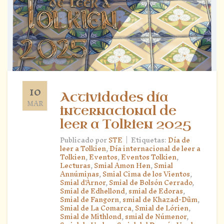
10
Actividades día
MAR
internacional de
leer a Tolkien 2025
|
Publicado por
STE
Etiquetas:
Día de
leer a Tolkien
,
Día internacional de leer a
Tolkien
,
Eventos
,
Eventos Tolkien
,
Lecturas
,
Smial Amon Hen
,
Smial
Annúminas
,
Smial Cima de los Vientos
,
Smial d'Àrnor
,
Smial de Bolsón Cerrado
,
Smial de Edhellond
,
smial de Edoras
,
Smial de Fangorn
,
smial de Khazad-Dûm
,
Smial de La Comarca
,
Smial de Lórien
,
Smial de Mithlond
,
smial de Númenor
,