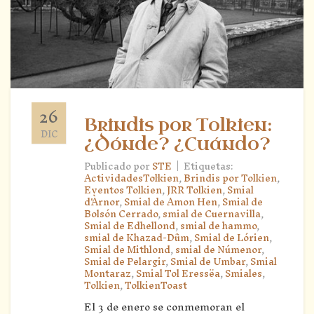
26
Brindis por Tolkien:
DIC
¿Dónde? ¿Cuándo?
|
Publicado por
STE
Etiquetas:
ActividadesTolkien
,
Brindis por Tolkien
,
Eventos Tolkien
,
JRR Tolkien
,
Smial
d'Àrnor
,
Smial de Amon Hen
,
Smial de
Bolsón Cerrado
,
smial de Cuernavilla
,
Smial de Edhellond
,
smial de hammo
,
smial de Khazad-Dûm
,
Smial de Lórien
,
Smial de Mithlond
,
smial de Númenor
,
Smial de Pelargir
,
Smial de Umbar
,
Smial
Montaraz
,
Smial Tol Eressëa
,
Smiales
,
Tolkien
,
TolkienToast
El 3 de enero se conmemoran el