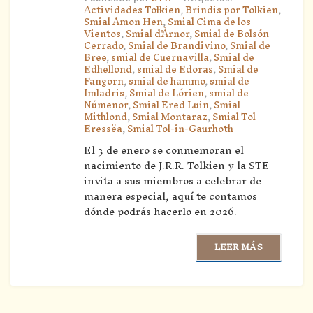
Actividades Tolkien
,
Brindis por Tolkien
,
Smial Amon Hen
,
Smial Cima de los
Vientos
,
Smial d'Àrnor
,
Smial de Bolsón
Cerrado
,
Smial de Brandivino
,
Smial de
Bree
,
smial de Cuernavilla
,
Smial de
Edhellond
,
smial de Edoras
,
Smial de
Fangorn
,
smial de hammo
,
smial de
Imladris
,
Smial de Lórien
,
smial de
Númenor
,
Smial Ered Luin
,
Smial
Mithlond
,
Smial Montaraz
,
Smial Tol
Eressëa
,
Smial Tol-in-Gaurhoth
El 3 de enero se conmemoran el
nacimiento de J.R.R. Tolkien y la STE
invita a sus miembros a celebrar de
manera especial, aquí te contamos
dónde podrás hacerlo en 2026.
LEER MÁS