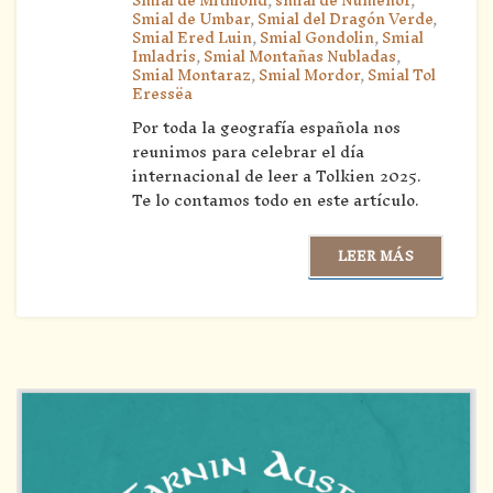
Smial de Mithlond
,
smial de Númenor
,
Smial de Umbar
,
Smial del Dragón Verde
,
Smial Ered Luin
,
Smial Gondolin
,
Smial
Imladris
,
Smial Montañas Nubladas
,
Smial Montaraz
,
Smial Mordor
,
Smial Tol
Eressëa
Por toda la geografía española nos
reunimos para celebrar el día
internacional de leer a Tolkien 2025.
Te lo contamos todo en este artículo.
LEER MÁS