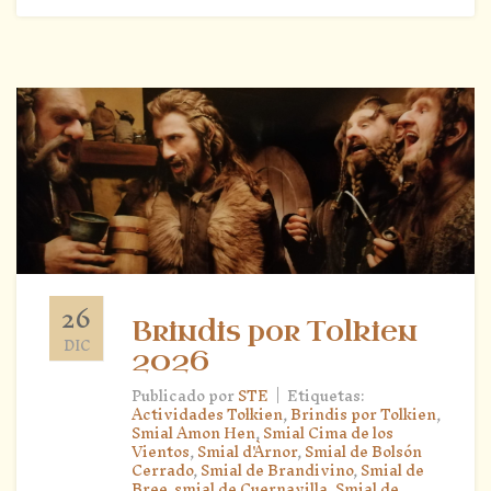
26
Brindis por Tolkien
DIC
2026
|
Publicado por
STE
Etiquetas:
Actividades Tolkien
,
Brindis por Tolkien
,
Smial Amon Hen
,
Smial Cima de los
Vientos
,
Smial d'Àrnor
,
Smial de Bolsón
Cerrado
,
Smial de Brandivino
,
Smial de
Bree
,
smial de Cuernavilla
,
Smial de