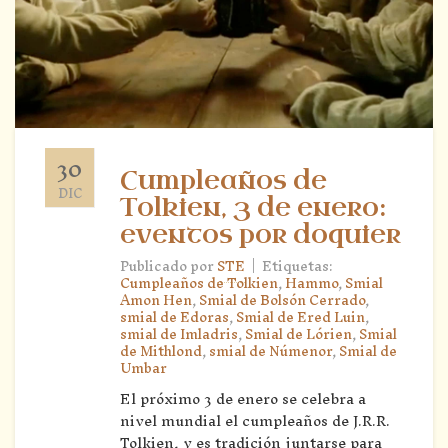
30
Cumpleaños de
DIC
Tolkien, 3 de enero:
eventos por doquier
|
Publicado por
STE
Etiquetas:
Cumpleaños de Tolkien
,
Hammo
,
Smial
Amon Hen
,
Smial de Bolsón Cerrado
,
smial de Edoras
,
Smial de Ered Luin
,
smial de Imladris
,
Smial de Lórien
,
Smial
de Mithlond
,
smial de Númenor
,
Smial de
Umbar
El próximo 3 de enero se celebra a
nivel mundial el cumpleaños de J.R.R.
Tolkien, y es tradición juntarse para