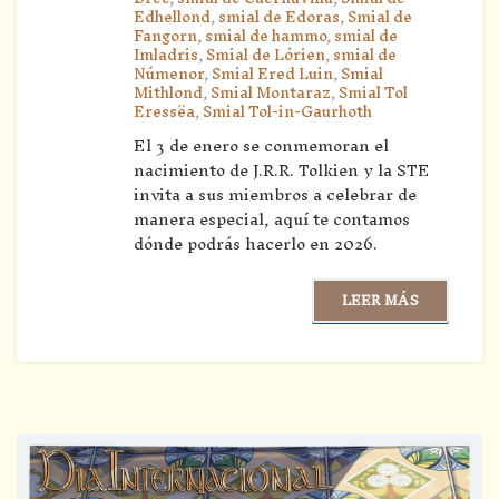
Edhellond
,
smial de Edoras
,
Smial de
Fangorn
,
smial de hammo
,
smial de
Imladris
,
Smial de Lórien
,
smial de
Númenor
,
Smial Ered Luin
,
Smial
Mithlond
,
Smial Montaraz
,
Smial Tol
Eressëa
,
Smial Tol-in-Gaurhoth
El 3 de enero se conmemoran el
nacimiento de J.R.R. Tolkien y la STE
invita a sus miembros a celebrar de
manera especial, aquí te contamos
dónde podrás hacerlo en 2026.
LEER MÁS