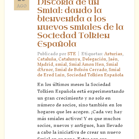
Historia de un
AGO
Smial: dando la
bienvenida a los
nuevos smiales de la
Sociedad Tolkien
Española
|
Publicado por
STE
Etiquetas:
Asturias
,
Cataluña
,
Catalunya
,
Delegación
,
Jaén
,
Madrid
,
smial
,
Smial Amon Hen
,
Smial
d'Àrnor
,
Smial de Bolsón Cerrado
,
Smial
de Ered Luin
,
Sociedad Tolkien Española
En los últimos meses la Sociedad
Tolkien Española está experimentando
un gran crecimiento y no solo en
número de socios, sino también en los
hogares que les acogen. ¡Cada vez hay
más smiales activos! Y es que muchos
socios, nuevos y antiguos, han llevado
a cabo la iniciativa de crear un nuevo
Smial en su zona. Estas son sus