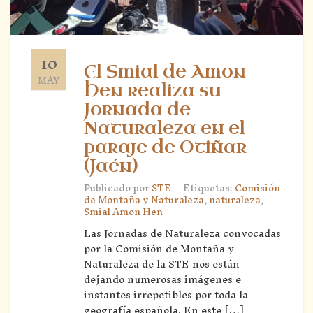
10
El Smial de Amon
MAY
Hen realiza su
Jornada de
Naturaleza en el
paraje de Otiñar
(Jaén)
|
Publicado por
STE
Etiquetas:
Comisión
de Montaña y Naturaleza
,
naturaleza
,
Smial Amon Hen
Las Jornadas de Naturaleza convocadas
por la Comisión de Montaña y
Naturaleza de la STE nos están
dejando numerosas imágenes e
instantes irrepetibles por toda la
geografía española. En este […]