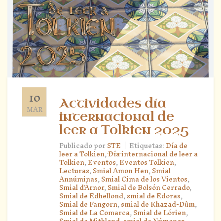
10
Actividades día
MAR
internacional de
leer a Tolkien 2025
|
Publicado por
STE
Etiquetas:
Día de
leer a Tolkien
,
Día internacional de leer a
Tolkien
,
Eventos
,
Eventos Tolkien
,
Lecturas
,
Smial Amon Hen
,
Smial
Annúminas
,
Smial Cima de los Vientos
,
Smial d'Àrnor
,
Smial de Bolsón Cerrado
,
Smial de Edhellond
,
smial de Edoras
,
Smial de Fangorn
,
smial de Khazad-Dûm
,
Smial de La Comarca
,
Smial de Lórien
,