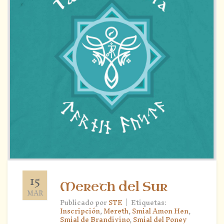
15
Mereth del Sur
MAR
|
Publicado por
STE
Etiquetas:
Inscripción
,
Mereth
,
Smial Amon Hen
,
Smial de Brandivino
,
Smial del Poney