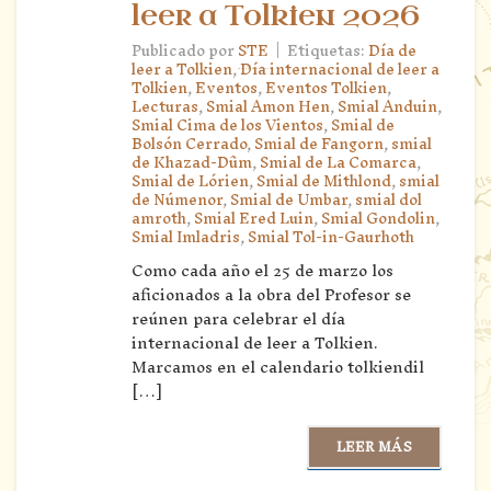
leer a Tolkien 2026
|
Publicado por
STE
Etiquetas:
Día de
leer a Tolkien
,
Día internacional de leer a
Tolkien
,
Eventos
,
Eventos Tolkien
,
Lecturas
,
Smial Amon Hen
,
Smial Anduin
,
Smial Cima de los Vientos
,
Smial de
Bolsón Cerrado
,
Smial de Fangorn
,
smial
de Khazad-Dûm
,
Smial de La Comarca
,
Smial de Lórien
,
Smial de Mithlond
,
smial
de Númenor
,
Smial de Umbar
,
smial dol
amroth
,
Smial Ered Luin
,
Smial Gondolin
,
Smial Imladris
,
Smial Tol-in-Gaurhoth
Como cada año el 25 de marzo los
aficionados a la obra del Profesor se
reúnen para celebrar el día
internacional de leer a Tolkien.
Marcamos en el calendario tolkiendil
[…]
LEER MÁS