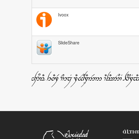
Ivoox
SlideShare
ÚLTI