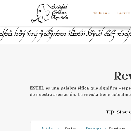
Tolkien
La STE
Rev
ESTEL
es una palabra élfica que significa «espe
de nuestra asociación. La revista tiene actualm
TIP: Si se