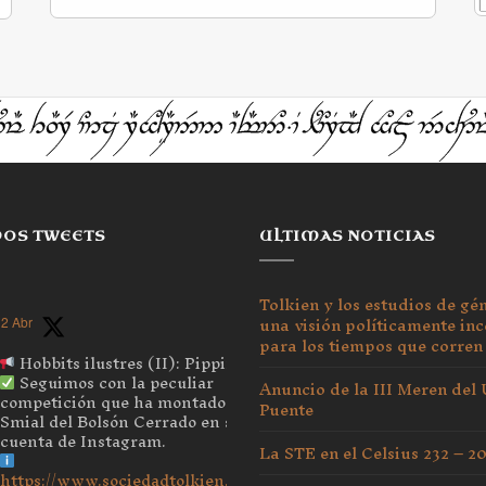
MOS TWEETS
ULTIMAS NOTICIAS
Tolkien y los estudios de gé
una visión políticamente inc
2 Abr
para los tiempos que corren
Hobbits ilustres (II): Pippin
Seguimos con la peculiar
Anuncio de la III Meren del
competición que ha montado el
Puente
Smial del Bolsón Cerrado en su
cuenta de Instagram.
La STE en el Celsius 232 – 2
https://www.sociedadtolkien.org/blog/2026/04/03/hobbits-