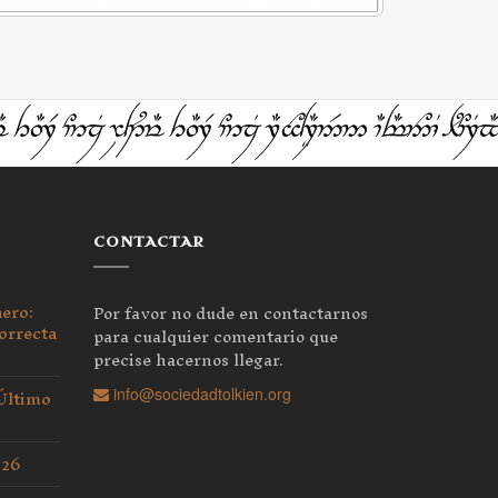
CONTACTAR
nero:
Por favor no dude en contactarnos
orrecta
para cualquier comentario que
precise hacernos llegar.
 Último
info@sociedadtolkien.org
026