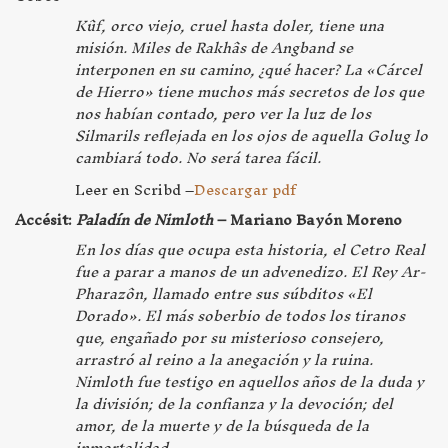
Kûf, orco viejo, cruel hasta doler, tiene una
misión. Miles de Rakhâs de Angband se
interponen en su camino, ¿qué hacer? La «Cárcel
de Hierro» tiene muchos más secretos de los que
nos habían contado, pero ver la luz de los
Silmarils reflejada en los ojos de aquella Golug lo
cambiará todo. No será tarea fácil.
Leer en Scribd –
Descargar pdf
Accésit:
Paladín de Nimloth
– Mariano Bayón Moreno
En los días que ocupa esta historia, el Cetro Real
fue a parar a manos de un advenedizo. El Rey Ar-
Pharazôn, llamado entre sus súbditos «El
Dorado». El más soberbio de todos los tiranos
que, engañado por su misterioso consejero,
arrastró al reino a la anegación y la ruina.
Nimloth fue testigo en aquellos años de la duda y
la división; de la confianza y la devoción; del
amor, de la muerte y de la búsqueda de la
inmortalidad.