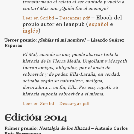
transformado el relato al ser contado y vuelto a
contar? Más aun: ¿Quién fue el enemigo?
– Ebook del
Leer en Scribd
–
Descargar pdf
propio autor en leanpub (
español
e
inglés
)
Tercer premio:
¿Sabías tú mi nombre?
– Lisardo Suárez
Esporas
El Mal, cuando se une, puede abarcar toda la
historia de la Tierra Media. Ungoliant y Morgoth
fueron amigos, obligados, por el ansia de
sobrevivir y de poder. Ella-Laraña, en verdad,
actuaba según su naturaleza, maligna,
devoradora… en fin, Ella. Por eso, repetir su
historia suponía sobrevivir a sí misma.
Leer en Scribd
–
Descargar pdf
Edición 2014
Primer premio:
Nostalgia de los Khazad
– Antonio Carlos
Ruiz Borreguero