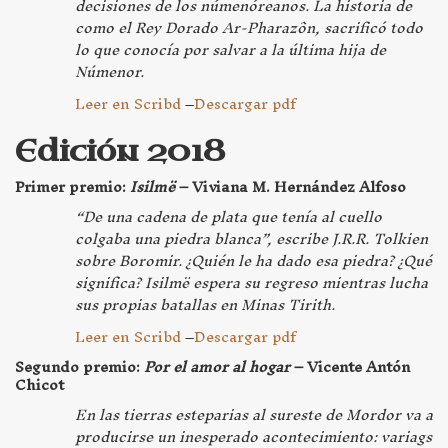
decisiones de los númenóreanos. La historia de
como el Rey Dorado Ar-Pharazôn, sacrificó todo
lo que conocía por salvar a la última hija de
Númenor.
Leer en Scribd
–
Descargar pdf
Edición 2018
Primer premio:
Isilmë
– Viviana M. Hernández Alfoso
“De una cadena de plata que tenía al cuello
colgaba una piedra blanca”, escribe J.R.R. Tolkien
sobre Boromir. ¿Quién le ha dado esa piedra? ¿Qué
significa? Isilmë espera su regreso mientras lucha
sus propias batallas en Minas Tirith.
Leer en Scribd
–
Descargar pdf
Segundo premio:
Por el amor al hogar
– Vicente Antón
Chicot
En las tierras esteparias al sureste de Mordor va a
producirse un inesperado acontecimiento: variags