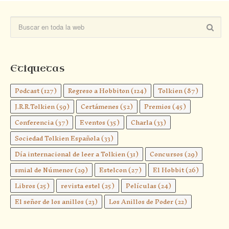
Etiquetas
Podcast
(127)
Regreso a Hobbiton
(124)
Tolkien
(87)
J.R.R.Tolkien
(59)
Certámenes
(52)
Premios
(45)
Conferencia
(37)
Eventos
(35)
Charla
(33)
Sociedad Tolkien Española
(33)
Día internacional de leer a Tolkien
(31)
Concursos
(29)
smial de Númenor
(29)
Estelcon
(27)
El Hobbit
(26)
Libros
(25)
revista estel
(25)
Películas
(24)
El señor de los anillos
(23)
Los Anillos de Poder
(22)