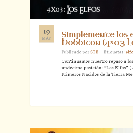
19
Simplemente los e
MAY
Hobbiton (4×03 Lo
|
Publicado por
STE
Etiquetas:
elf
Continuamos nuestro repaso a lo
undécima posición: “Los Elfos” (4
Primeros Nacidos de la Tierra Me