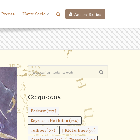
Prensa
Hazte Socio
Acceso Socios
Etiquetas
Podcast
(127)
Regreso a Hobbiton
(124)
Tolkien
(87)
J.R.R.Tolkien
(59)
Certámenes
(52)
Premios
(45)