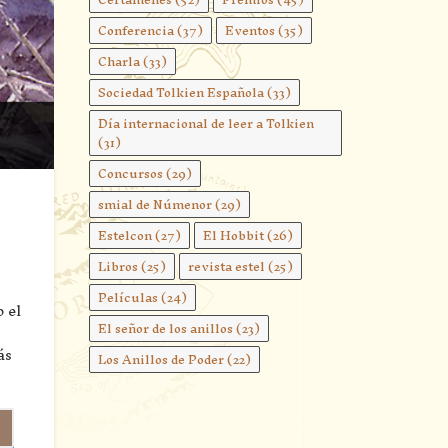
Conferencia
(37)
Eventos
(35)
Charla
(33)
Sociedad Tolkien Española
(33)
Día internacional de leer a Tolkien
(31)
Concursos
(29)
smial de Númenor
(29)
Estelcon
(27)
El Hobbit
(26)
Libros
(25)
revista estel
(25)
Películas
(24)
 el
El señor de los anillos
(23)
ás
Los Anillos de Poder
(22)