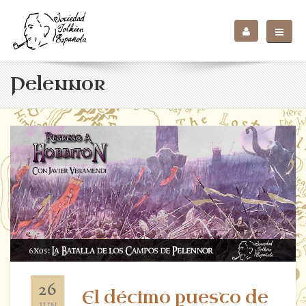
Pelennor
26
El décimo puesto de
JUN