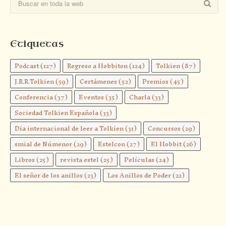
Etiquetas
Podcast
(127)
Regreso a Hobbiton
(124)
Tolkien
(87)
J.R.R.Tolkien
(59)
Certámenes
(52)
Premios
(45)
Conferencia
(37)
Eventos
(35)
Charla
(33)
Sociedad Tolkien Española
(33)
Día internacional de leer a Tolkien
(31)
Concursos
(29)
smial de Númenor
(29)
Estelcon
(27)
El Hobbit
(26)
Libros
(25)
revista estel
(25)
Películas
(24)
El señor de los anillos
(23)
Los Anillos de Poder
(22)