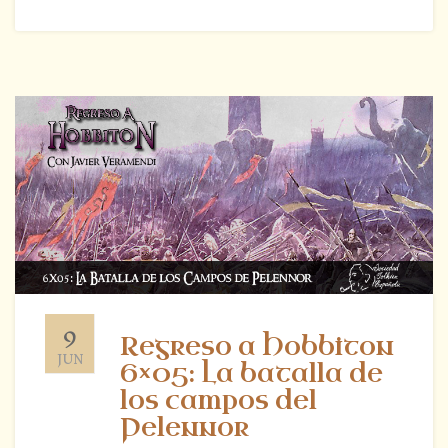
9
Regreso a Hobbiton
JUN
6×05: La batalla de
los campos del
Pelennor