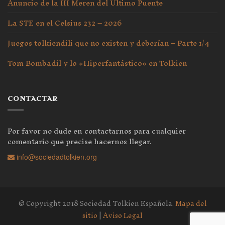
Anuncio de la III Meren del Último Puente
La STE en el Celsius 232 – 2026
Juegos tolkiendili que no existen y deberían – Parte 1/4
Tom Bombadil y lo «Hiperfantástico» en Tolkien
CONTACTAR
Por favor no dude en contactarnos para cualquier
comentario que precise hacernos llegar.
info@sociedadtolkien.org
© Copyright 2018 Sociedad Tolkien Española.
Mapa del
sitio
|
Aviso Legal