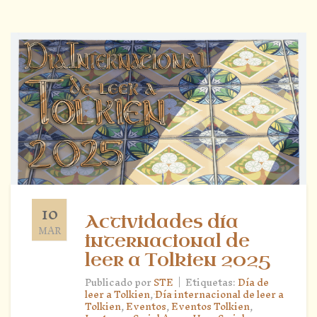
10
Actividades día
MAR
internacional de
leer a Tolkien 2025
|
Publicado por
STE
Etiquetas:
Día de
leer a Tolkien
,
Día internacional de leer a
Tolkien
,
Eventos
,
Eventos Tolkien
,