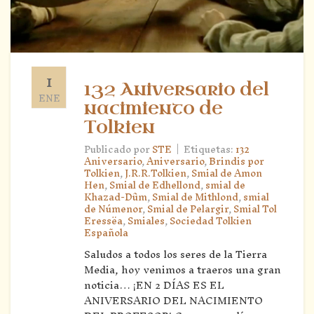
1
132 Aniversario del
ENE
nacimiento de
Tolkien
|
Publicado por
STE
Etiquetas:
132
Aniversario
,
Aniversario
,
Brindis por
Tolkien
,
J.R.R.Tolkien
,
Smial de Amon
Hen
,
Smial de Edhellond
,
smial de
Khazad-Dûm
,
Smial de Mithlond
,
smial
de Númenor
,
Smial de Pelargir
,
Smial Tol
Eressëa
,
Smiales
,
Sociedad Tolkien
Española
Saludos a todos los seres de la Tierra
Media, hoy venimos a traeros una gran
noticia… ¡EN 2 DÍAS ES EL
ANIVERSARIO DEL NACIMIENTO