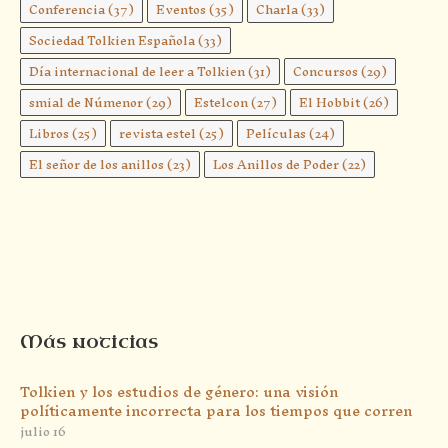
Conferencia
(37)
Eventos
(35)
Charla
(33)
Sociedad Tolkien Española
(33)
Día internacional de leer a Tolkien
(31)
Concursos
(29)
smial de Númenor
(29)
Estelcon
(27)
El Hobbit
(26)
Libros
(25)
revista estel
(25)
Películas
(24)
El señor de los anillos
(23)
Los Anillos de Poder
(22)
Más noticias
Tolkien y los estudios de género: una visión
políticamente incorrecta para los tiempos que corren
julio 16