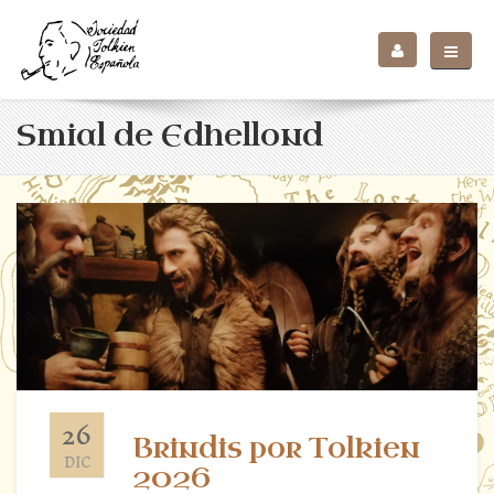
Smial de Edhellond
26
Brindis por Tolkien
DIC
2026