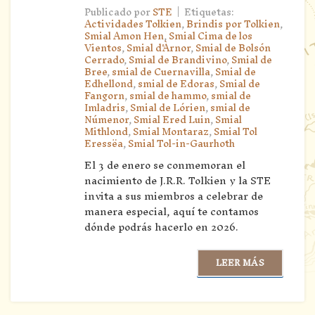
|
Publicado por
STE
Etiquetas:
Actividades Tolkien
,
Brindis por Tolkien
,
Smial Amon Hen
,
Smial Cima de los
Vientos
,
Smial d'Àrnor
,
Smial de Bolsón
Cerrado
,
Smial de Brandivino
,
Smial de
Bree
,
smial de Cuernavilla
,
Smial de
Edhellond
,
smial de Edoras
,
Smial de
Fangorn
,
smial de hammo
,
smial de
Imladris
,
Smial de Lórien
,
smial de
Númenor
,
Smial Ered Luin
,
Smial
Mithlond
,
Smial Montaraz
,
Smial Tol
Eressëa
,
Smial Tol-in-Gaurhoth
El 3 de enero se conmemoran el
nacimiento de J.R.R. Tolkien y la STE
invita a sus miembros a celebrar de
manera especial, aquí te contamos
dónde podrás hacerlo en 2026.
LEER MÁS