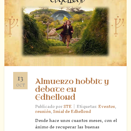
13
Almuerzo hobbit y
OCT
debate en
Edhellond
|
Publicado por
STE
Etiquetas:
Eventos
,
reunión
,
Smial de Edhellond
Desde hace unos cuantos meses, con el
ánimo de recuperar las buenas