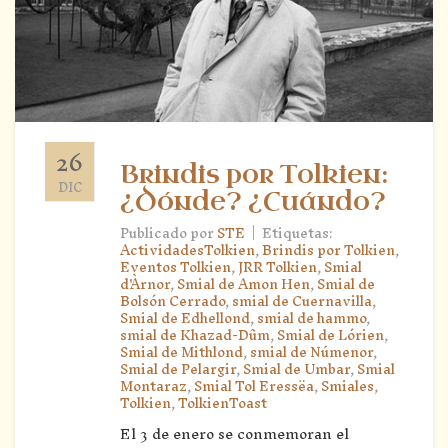
26
Brindis por Tolkien:
DIC
¿Dónde? ¿Cuándo?
|
Publicado por
STE
Etiquetas:
ActividadesTolkien
,
Brindis por Tolkien
,
Eventos Tolkien
,
JRR Tolkien
,
Smial
d'Àrnor
,
Smial de Amon Hen
,
Smial de
Bolsón Cerrado
,
smial de Cuernavilla
,
Smial de Edhellond
,
smial de hammo
,
smial de Khazad-Dûm
,
Smial de Lórien
,
Smial de Mithlond
,
smial de Númenor
,
Smial de Pelargir
,
Smial de Umbar
,
Smial
Montaraz
,
Smial Tol Eressëa
,
Smiales
,
Tolkien
,
TolkienToast
El 3 de enero se conmemoran el