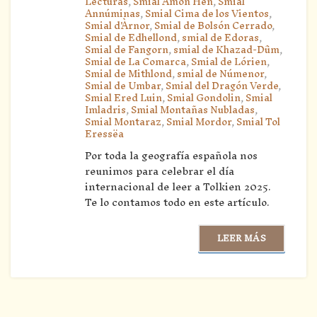
Lecturas
,
Smial Amon Hen
,
Smial
Annúminas
,
Smial Cima de los Vientos
,
Smial d'Àrnor
,
Smial de Bolsón Cerrado
,
Smial de Edhellond
,
smial de Edoras
,
Smial de Fangorn
,
smial de Khazad-Dûm
,
Smial de La Comarca
,
Smial de Lórien
,
Smial de Mithlond
,
smial de Númenor
,
Smial de Umbar
,
Smial del Dragón Verde
,
Smial Ered Luin
,
Smial Gondolin
,
Smial
Imladris
,
Smial Montañas Nubladas
,
Smial Montaraz
,
Smial Mordor
,
Smial Tol
Eressëa
Por toda la geografía española nos
reunimos para celebrar el día
internacional de leer a Tolkien 2025.
Te lo contamos todo en este artículo.
LEER MÁS