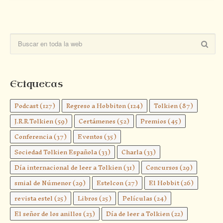
Etiquetas
Podcast
(127)
Regreso a Hobbiton
(124)
Tolkien
(87)
J.R.R.Tolkien
(59)
Certámenes
(52)
Premios
(45)
Conferencia
(37)
Eventos
(35)
Sociedad Tolkien Española
(33)
Charla
(33)
Día internacional de leer a Tolkien
(31)
Concursos
(29)
smial de Númenor
(29)
Estelcon
(27)
El Hobbit
(26)
revista estel
(25)
Libros
(25)
Películas
(24)
El señor de los anillos
(23)
Día de leer a Tolkien
(22)