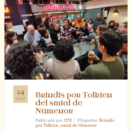
24
Brindis por Tolkien
ENE
del smial de
Númenor
|
Publicado por
STE
Etiquetas:
Brindis
por Tolkien
,
smial de Númenor