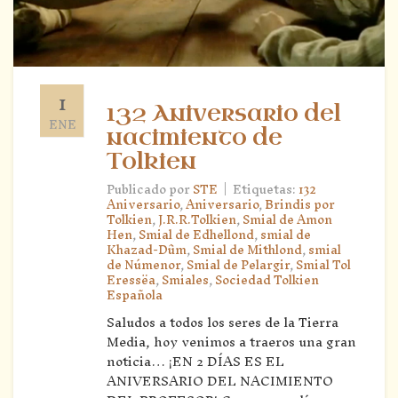
1
132 Aniversario del
ENE
nacimiento de
Tolkien
|
Publicado por
STE
Etiquetas:
132
Aniversario
,
Aniversario
,
Brindis por
Tolkien
,
J.R.R.Tolkien
,
Smial de Amon
Hen
,
Smial de Edhellond
,
smial de
Khazad-Dûm
,
Smial de Mithlond
,
smial
de Númenor
,
Smial de Pelargir
,
Smial Tol
Eressëa
,
Smiales
,
Sociedad Tolkien
Española
Saludos a todos los seres de la Tierra
Media, hoy venimos a traeros una gran
noticia… ¡EN 2 DÍAS ES EL
ANIVERSARIO DEL NACIMIENTO