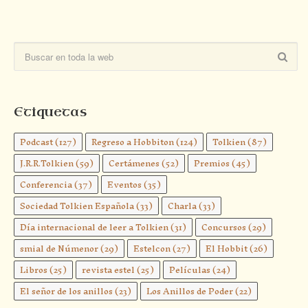
Etiquetas
Podcast
(127)
Regreso a Hobbiton
(124)
Tolkien
(87)
J.R.R.Tolkien
(59)
Certámenes
(52)
Premios
(45)
Conferencia
(37)
Eventos
(35)
Sociedad Tolkien Española
(33)
Charla
(33)
Día internacional de leer a Tolkien
(31)
Concursos
(29)
smial de Númenor
(29)
Estelcon
(27)
El Hobbit
(26)
Libros
(25)
revista estel
(25)
Películas
(24)
El señor de los anillos
(23)
Los Anillos de Poder
(22)