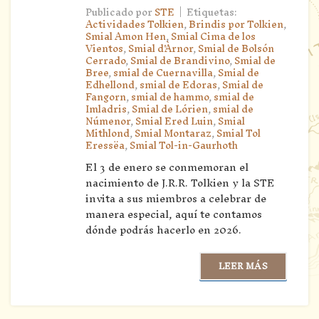
|
Publicado por
STE
Etiquetas:
Actividades Tolkien
,
Brindis por Tolkien
,
Smial Amon Hen
,
Smial Cima de los
Vientos
,
Smial d'Àrnor
,
Smial de Bolsón
Cerrado
,
Smial de Brandivino
,
Smial de
Bree
,
smial de Cuernavilla
,
Smial de
Edhellond
,
smial de Edoras
,
Smial de
Fangorn
,
smial de hammo
,
smial de
Imladris
,
Smial de Lórien
,
smial de
Númenor
,
Smial Ered Luin
,
Smial
Mithlond
,
Smial Montaraz
,
Smial Tol
Eressëa
,
Smial Tol-in-Gaurhoth
El 3 de enero se conmemoran el
nacimiento de J.R.R. Tolkien y la STE
invita a sus miembros a celebrar de
manera especial, aquí te contamos
dónde podrás hacerlo en 2026.
LEER MÁS