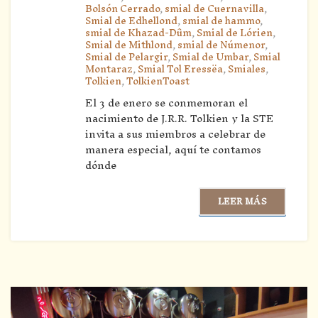
Bolsón Cerrado
,
smial de Cuernavilla
,
Smial de Edhellond
,
smial de hammo
,
smial de Khazad-Dûm
,
Smial de Lórien
,
Smial de Mithlond
,
smial de Númenor
,
Smial de Pelargir
,
Smial de Umbar
,
Smial
Montaraz
,
Smial Tol Eressëa
,
Smiales
,
Tolkien
,
TolkienToast
El 3 de enero se conmemoran el
nacimiento de J.R.R. Tolkien y la STE
invita a sus miembros a celebrar de
manera especial, aquí te contamos
dónde
LEER MÁS