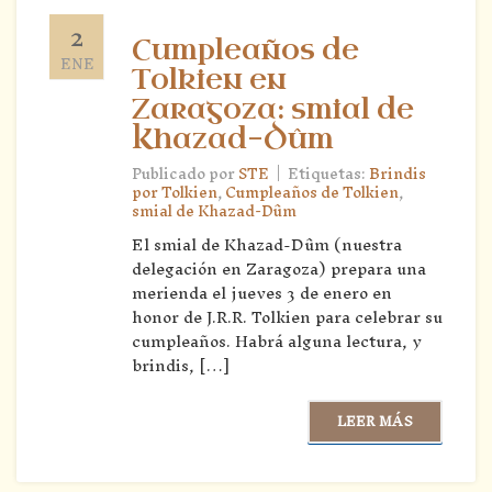
2
Cumpleaños de
ENE
Tolkien en
Zaragoza: smial de
Khazad-Dûm
|
Publicado por
STE
Etiquetas:
Brindis
por Tolkien
,
Cumpleaños de Tolkien
,
smial de Khazad-Dûm
El smial de Khazad-Dûm (nuestra
delegación en Zaragoza) prepara una
merienda el jueves 3 de enero en
honor de J.R.R. Tolkien para celebrar su
cumpleaños. Habrá alguna lectura, y
brindis, […]
LEER MÁS