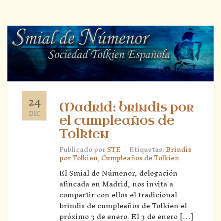
24
Madrid: brindis por
DIC
el cumpleaños de
Tolkien
|
Publicado por
STE
Etiquetas:
Brindis
por Tolkien
,
Cumpleaños de Tolkien
El Smial de Númenor, delegación
afincada en Madrid, nos invita a
compartir con ellos el tradicional
brindis de cumpleaños de Tolkien el
próximo 3 de enero. El 3 de enero […]