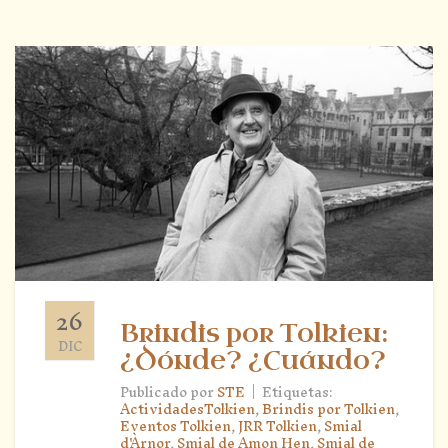
26
Brindis por Tolkien:
DIC
¿Dónde? ¿Cuándo?
|
Publicado por
STE
Etiquetas:
ActividadesTolkien
,
Brindis por Tolkien
,
Eventos Tolkien
,
JRR Tolkien
,
Smial
d'Àrnor
,
Smial de Amon Hen
,
Smial de