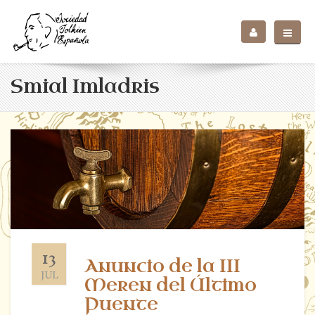
Smial Imladris
13
Anuncio de la III
JUL
Meren del Último
Puente