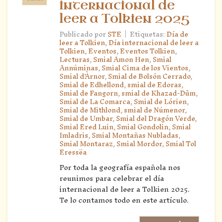
internacional de
leer a Tolkien 2025
|
Publicado por
STE
Etiquetas:
Día de
leer a Tolkien
,
Día internacional de leer a
Tolkien
,
Eventos
,
Eventos Tolkien
,
Lecturas
,
Smial Amon Hen
,
Smial
Annúminas
,
Smial Cima de los Vientos
,
Smial d'Àrnor
,
Smial de Bolsón Cerrado
,
Smial de Edhellond
,
smial de Edoras
,
Smial de Fangorn
,
smial de Khazad-Dûm
,
Smial de La Comarca
,
Smial de Lórien
,
Smial de Mithlond
,
smial de Númenor
,
Smial de Umbar
,
Smial del Dragón Verde
,
Smial Ered Luin
,
Smial Gondolin
,
Smial
Imladris
,
Smial Montañas Nubladas
,
Smial Montaraz
,
Smial Mordor
,
Smial Tol
Eressëa
Por toda la geografía española nos
reunimos para celebrar el día
internacional de leer a Tolkien 2025.
Te lo contamos todo en este artículo.