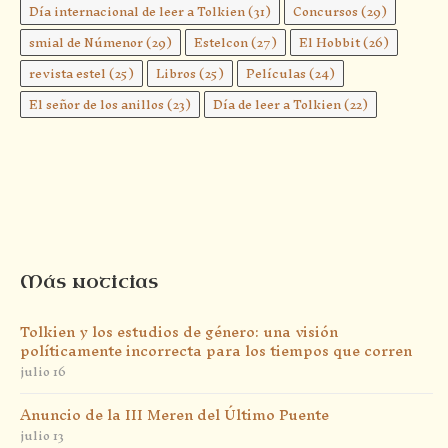
Día internacional de leer a Tolkien
(31)
Concursos
(29)
smial de Númenor
(29)
Estelcon
(27)
El Hobbit
(26)
revista estel
(25)
Libros
(25)
Películas
(24)
El señor de los anillos
(23)
Día de leer a Tolkien
(22)
Más noticias
Tolkien y los estudios de género: una visión
políticamente incorrecta para los tiempos que corren
julio 16
Anuncio de la III Meren del Último Puente
julio 13