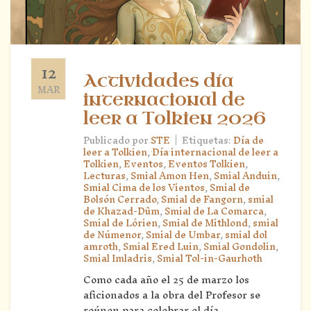
12
Actividades día
MAR
internacional de
leer a Tolkien 2026
|
Publicado por
STE
Etiquetas:
Día de
leer a Tolkien
,
Día internacional de leer a
Tolkien
,
Eventos
,
Eventos Tolkien
,
Lecturas
,
Smial Amon Hen
,
Smial Anduin
,
Smial Cima de los Vientos
,
Smial de
Bolsón Cerrado
,
Smial de Fangorn
,
smial
de Khazad-Dûm
,
Smial de La Comarca
,
Smial de Lórien
,
Smial de Mithlond
,
smial
de Númenor
,
Smial de Umbar
,
smial dol
amroth
,
Smial Ered Luin
,
Smial Gondolin
,
Smial Imladris
,
Smial Tol-in-Gaurhoth
Como cada año el 25 de marzo los
aficionados a la obra del Profesor se
reúnen para celebrar el día