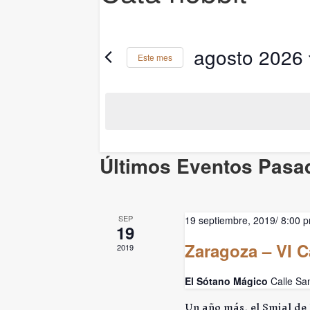
agosto 2026
Este mes
Selecciona
la
fecha.
Calendario
Últimos Eventos Pasa
de
Eventos
SEP
19 septiembre, 2019/ 8:00 
19
Zaragoza – VI 
2019
El Sótano Mágico
Calle Sa
Un año más, el Smial d