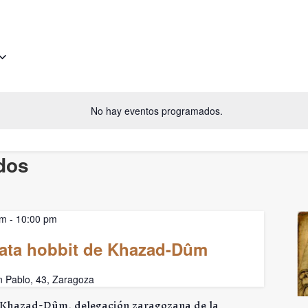
No hay eventos programados.
dos
pm
-
10:00 pm
Cata hobbit de Khazad-Dûm
n Pablo, 43, Zaragoza
e Khazad-Dûm, delegación zaragozana de la