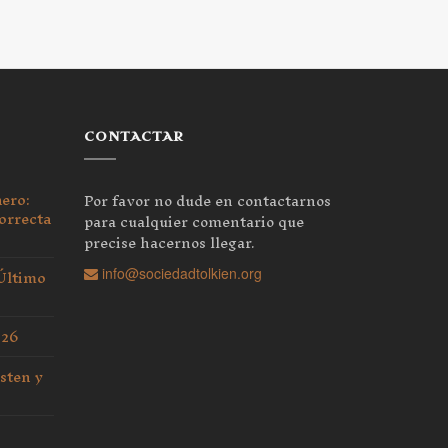
CONTACTAR
nero:
Por favor no dude en contactarnos
orrecta
para cualquier comentario que
precise hacernos llegar.
 Último
info@sociedadtolkien.org
026
sten y