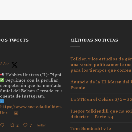
MOS TWEETS
ULTIMAS NOTICIAS
Tolkien y los estudios de gé
una visión políticamente inc
2 Abr
para los tiempos que corren
Hobbits ilustres (II): Pippin
Seguimos con la peculiar
Anuncio de la III Meren del
competición que ha montado el
Puente
Smial del Bolsón Cerrado en su
cuenta de Instagram.
La STE en el Celsius 232 – 2
https://www.sociedadtolkien.org/blog/2026/04/03/hobbits-
Juegos tolkiendili que no exi
ilus...
deberían – Parte 1/4
2
7
Twitter
Tom Bombadil y lo