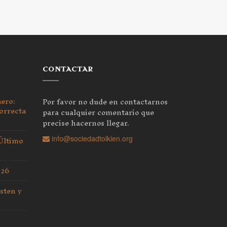
CONTACTAR
nero:
Por favor no dude en contactarnos
orrecta
para cualquier comentario que
precise hacernos llegar.
 Último
info@sociedadtolkien.org
026
sten y