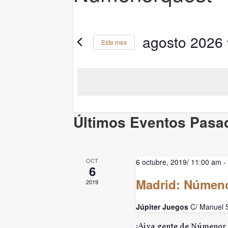
agosto 2026
Este mes
Selecciona
la
fecha.
Calendario
Últimos Eventos Pasa
de
Eventos
OCT
6 octubre, 2019/ 11:00 am
-
6
Madrid: Númen
2019
Júpiter Juegos
C/ Manuel S
¡Aiya gente de Númenor 