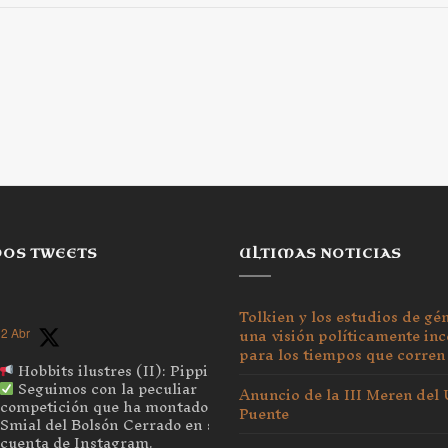
MOS TWEETS
ULTIMAS NOTICIAS
Tolkien y los estudios de gé
una visión políticamente inc
2 Abr
para los tiempos que corren
Hobbits ilustres (II): Pippin
Seguimos con la peculiar
Anuncio de la III Meren del
competición que ha montado el
Puente
Smial del Bolsón Cerrado en su
cuenta de Instagram.