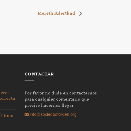
Mereth Aderthad
CONTACTAR
nero:
Por favor no dude en contactarnos
orrecta
para cualquier comentario que
precise hacernos llegar.
 Último
info@sociedadtolkien.org