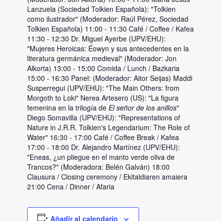
Lanzuela (Sociedad Tolkien Española): "Tolkien
como ilustrador" (Moderador: Raúl Pérez, Sociedad
Tolkien Española) 11:00 - 11:30 Café / Coffee / Kafea
11:30 - 12:30 Dr. Miguel Ayerbe (UPV/EHU):
"Mujeres Heroicas: Éowyn y sus antecedentes en la
literatura germánica medieval" (Moderador: Jon
Alkorta) 13:00 - 15:00 Comida / Lunch / Bazkaria
15:00 - 16:30 Panel: (Moderador: Aitor Seijas) Maddi
Susperregui (UPV/EHU): "The Main Others: from
Morgoth to Loki" Nerea Artesero (US): "La figura
femenina en la trilogía de
El señor de los anillos
"
Diego Somavilla (UPV/EHU): "Representations of
Nature in J.R.R. Tolkien's Legendarium: The Role of
Water" 16:30 - 17:00 Café / Coffee Break / Kafea
17:00 - 18:00 Dr. Alejandro Martínez (UPV/EHU):
"Eneas, ¿un pliegue en el manto verde oliva de
Trancos?" (Moderadora: Belén Galván) 18:00
Clausura / Closing ceremony / Ekitaldiaren amaiera
21:00 Cena / Dinner / Afaria
Añadir al calendario