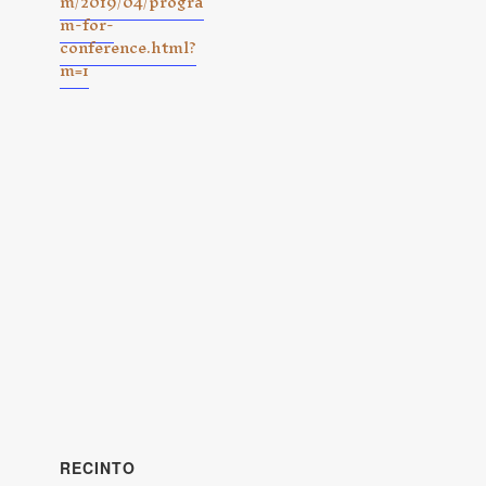
m/2019/04/progra
m-for-
conference.html?
m=1
RECINTO