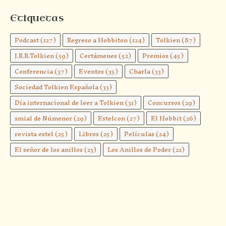
Etiquetas
Podcast
(127)
Regreso a Hobbiton
(124)
Tolkien
(87)
J.R.R.Tolkien
(59)
Certámenes
(52)
Premios
(45)
Conferencia
(37)
Eventos
(35)
Charla
(33)
Sociedad Tolkien Española
(33)
Día internacional de leer a Tolkien
(31)
Concursos
(29)
smial de Númenor
(29)
Estelcon
(27)
El Hobbit
(26)
revista estel
(25)
Libros
(25)
Películas
(24)
El señor de los anillos
(23)
Los Anillos de Poder
(22)