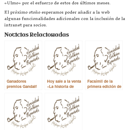
«Ulmo» por el esfuerzo de estos dos últimos meses.
El próximo otoño esperamos poder añadir a la web
algunas funcionalidades adicionales con la inclusión de la
intranet para socios.
Noticias Relacionadas
Ganadores
Hoy sale a la venta
Facsímil de la
premios Gandalf
«La historia de
primera edición de
Kullervo»
‘El hobbit’, a la
venta en
septiembre
(EDITADO: en
noviembre 2015)