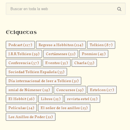
Etiquetas
Podcast
(127)
Regreso a Hobbiton
(124)
Tolkien
(87)
J.R.R.Tolkien
(59)
Certámenes
(52)
Premios
(45)
Conferencia
(37)
Eventos
(35)
Charla
(33)
Sociedad Tolkien Española
(33)
Día internacional de leer a Tolkien
(31)
smial de Númenor
(29)
Concursos
(29)
Estelcon
(27)
El Hobbit
(26)
Libros
(25)
revista estel
(25)
Películas
(24)
El señor de los anillos
(23)
Los Anillos de Poder
(22)