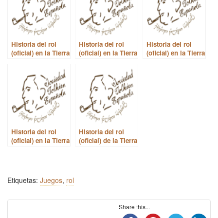
Historia del rol
Historia del rol
Historia del rol
(oficial) en la Tierra
(oficial) en la Tierra
(oficial) en la Tierra
Media de J.R.R.
Media de J.R.R.
Media de J.R.R.
Tolkien – Bonus
Tolkien – Quinta
Tolkien – Cuarta
Track
parte
parte
Historia del rol
Historia del rol
(oficial) en la Tierra
(oficial) de la Tierra
Media de J.R.R.
Media de J.R.R.
Tolkien – Tercera
Tolkien – Primera
parte
parte
Etiquetas:
Juegos
,
rol
Share this...