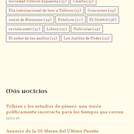
Sociedad Tolkien Española
(33)
Charla
(33)
Día internacional de leer a Tolkien
(31)
Concursos
(29)
smial de Númenor
(29)
Estelcon
(27)
El Hobbit
(26)
revista estel
(25)
Libros
(25)
Películas
(24)
El señor de los anillos
(23)
Los Anillos de Poder
(22)
Más noticias
Tolkien y los estudios de género: una visión
políticamente incorrecta para los tiempos que corren
julio 16
Anuncio de la III Meren del Último Puente