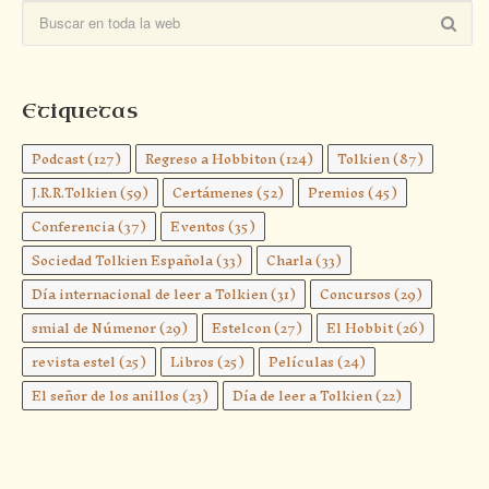
Etiquetas
Podcast
(127)
Regreso a Hobbiton
(124)
Tolkien
(87)
J.R.R.Tolkien
(59)
Certámenes
(52)
Premios
(45)
Conferencia
(37)
Eventos
(35)
Sociedad Tolkien Española
(33)
Charla
(33)
Día internacional de leer a Tolkien
(31)
Concursos
(29)
smial de Númenor
(29)
Estelcon
(27)
El Hobbit
(26)
revista estel
(25)
Libros
(25)
Películas
(24)
El señor de los anillos
(23)
Día de leer a Tolkien
(22)