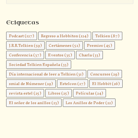
Etiquetas
Podcast
(127)
Regreso a Hobbiton
(124)
Tolkien
(87)
J.R.R.Tolkien
(59)
Certámenes
(52)
Premios
(45)
Conferencia
(37)
Eventos
(35)
Charla
(33)
Sociedad Tolkien Española
(33)
Día internacional de leer a Tolkien
(31)
Concursos
(29)
smial de Númenor
(29)
Estelcon
(27)
El Hobbit
(26)
revista estel
(25)
Libros
(25)
Películas
(24)
El señor de los anillos
(23)
Los Anillos de Poder
(22)