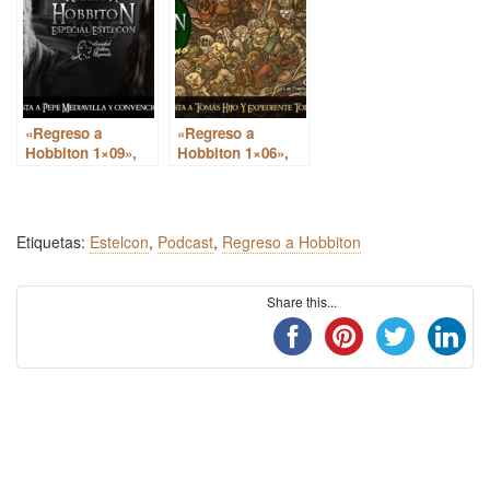
Estelcon
EstelCon 2019
«Regreso a
«Regreso a
Hobbiton 1×09»,
Hobbiton 1×06»,
Entrevista a Pepe
Entrevista a Tomás
Mediavilla y
Hijo y Expediente
convención anual
Tolkien: Sauron
Etiquetas:
Estelcon
,
Podcast
,
Regreso a Hobbiton
Share this...