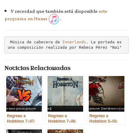
Y recordad que también está disponible
este
programa en Itunes
.
 Música de cabecera de 
Innerlands
. La portada es 
una composición realizada por Rebeca Pérez "Nai"
Noticias Relacionadas
Regreso a
Regreso a
Regreso a
Hobbiton 7×07:
Hobbiton 7×06:
Hobbiton 5×03:
Elfos vs enanos,
Númenor II
Programa en
programa especial
directo desde la