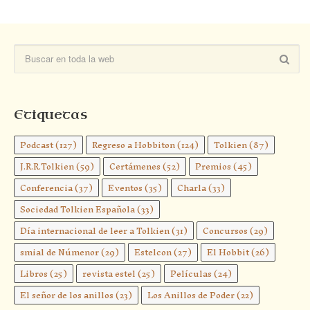
Etiquetas
Podcast
(127)
Regreso a Hobbiton
(124)
Tolkien
(87)
J.R.R.Tolkien
(59)
Certámenes
(52)
Premios
(45)
Conferencia
(37)
Eventos
(35)
Charla
(33)
Sociedad Tolkien Española
(33)
Día internacional de leer a Tolkien
(31)
Concursos
(29)
smial de Númenor
(29)
Estelcon
(27)
El Hobbit
(26)
Libros
(25)
revista estel
(25)
Películas
(24)
El señor de los anillos
(23)
Los Anillos de Poder
(22)