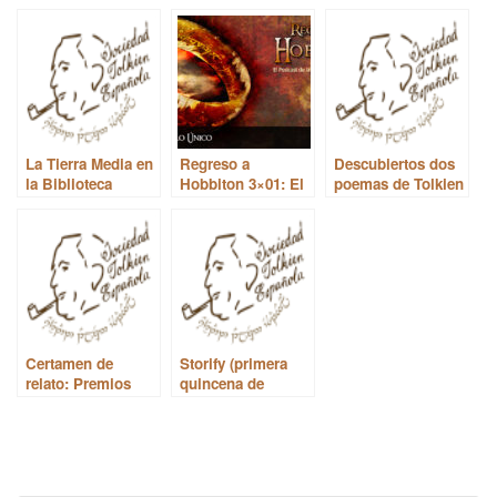
La Tierra Media en
Regreso a
Descubiertos dos
la Biblioteca
Hobbiton 3×01: El
poemas de Tolkien
Nacional de
anillo único
España
Certamen de
Storify (primera
relato: Premios
quincena de
Gandalf 2014
agosto)