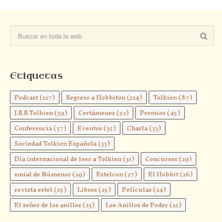
Etiquetas
Podcast
(127)
Regreso a Hobbiton
(124)
Tolkien
(87)
J.R.R.Tolkien
(59)
Certámenes
(52)
Premios
(45)
Conferencia
(37)
Eventos
(35)
Charla
(33)
Sociedad Tolkien Española
(33)
Día internacional de leer a Tolkien
(31)
Concursos
(29)
smial de Númenor
(29)
Estelcon
(27)
El Hobbit
(26)
revista estel
(25)
Libros
(25)
Películas
(24)
El señor de los anillos
(23)
Los Anillos de Poder
(22)