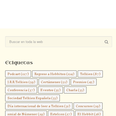
Etiquetas
Podcast
(127)
Regreso a Hobbiton
(124)
Tolkien
(87)
J.R.R.Tolkien
(59)
Certámenes
(52)
Premios
(45)
Conferencia
(37)
Eventos
(35)
Charla
(33)
Sociedad Tolkien Española
(33)
Día internacional de leer a Tolkien
(31)
Concursos
(29)
smial de Númenor
(29)
Estelcon
(27)
El Hobbit
(26)