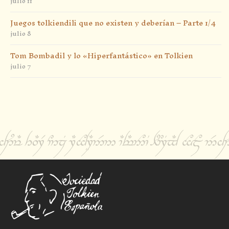
julio 11
Juegos tolkiendili que no existen y deberían – Parte 1/4
julio 8
Tom Bombadil y lo «Hiperfantástico» en Tolkien
julio 7