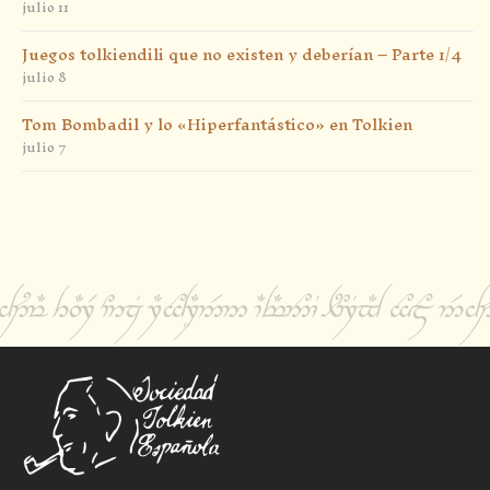
julio 11
Juegos tolkiendili que no existen y deberían – Parte 1/4
julio 8
Tom Bombadil y lo «Hiperfantástico» en Tolkien
julio 7