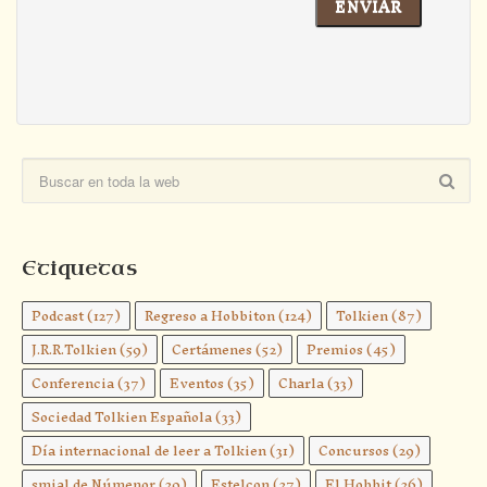
Etiquetas
Podcast
(127)
Regreso a Hobbiton
(124)
Tolkien
(87)
J.R.R.Tolkien
(59)
Certámenes
(52)
Premios
(45)
Conferencia
(37)
Eventos
(35)
Charla
(33)
Sociedad Tolkien Española
(33)
Día internacional de leer a Tolkien
(31)
Concursos
(29)
smial de Númenor
(29)
Estelcon
(27)
El Hobbit
(26)