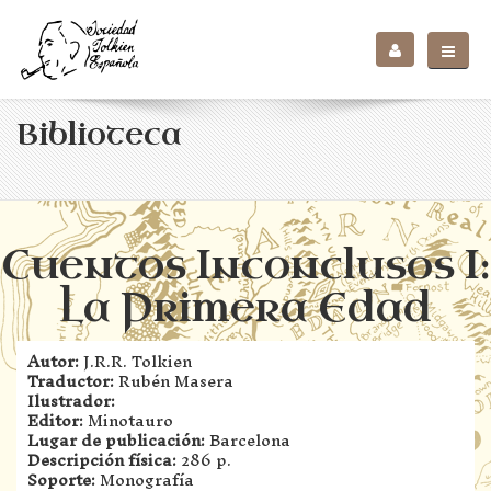
Biblioteca
Cuentos Inconclusos I:
La Primera Edad
Autor:
J.R.R. Tolkien
Traductor:
Rubén Masera
Ilustrador:
Editor:
Minotauro
Lugar de publicación:
Barcelona
Descripción física:
286 p.
Soporte:
Monografía