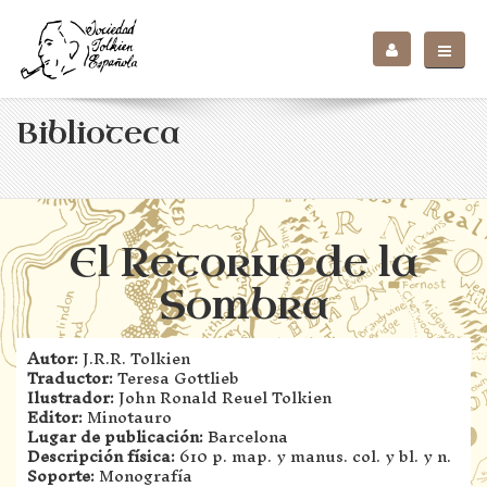
Biblioteca
El Retorno de la
Sombra
Autor:
J.R.R. Tolkien
Traductor:
Teresa Gottlieb
Ilustrador:
John Ronald Reuel Tolkien
Editor:
Minotauro
Lugar de publicación:
Barcelona
Descripción física:
610 p. map. y manus. col. y bl. y n.
Soporte:
Monografía