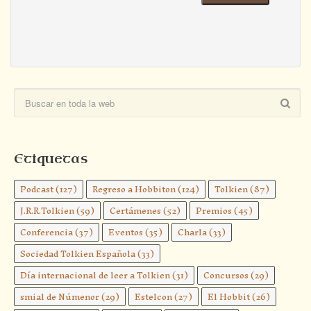
Etiquetas
Podcast
(127)
Regreso a Hobbiton
(124)
Tolkien
(87)
J.R.R.Tolkien
(59)
Certámenes
(52)
Premios
(45)
Conferencia
(37)
Eventos
(35)
Charla
(33)
Sociedad Tolkien Española
(33)
Día internacional de leer a Tolkien
(31)
Concursos
(29)
smial de Númenor
(29)
Estelcon
(27)
El Hobbit
(26)