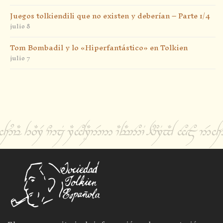
Juegos tolkiendili que no existen y deberían – Parte 1/4
julio 8
Tom Bombadil y lo «Hiperfantástico» en Tolkien
julio 7