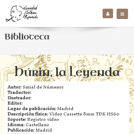
Biblioteca
Húrin, la Leyenda
Autor:
Smial de Númenor
Traductor:
Ilustrador:
Editor:
Lugar de publicación:
Madrid
Descripción física:
Video Cassette 8mm TDK HS60
Soporte:
Registro vídeo
Idioma:
Castellano
Publicación:
Madrid