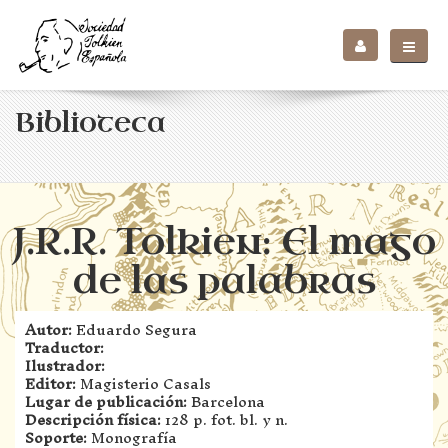
Biblioteca
J.R.R. Tolkien: El mago
de las palabras
Autor:
Eduardo Segura
Traductor:
Ilustrador:
Editor:
Magisterio Casals
Lugar de publicación:
Barcelona
Descripción física:
128 p. fot. bl. y n.
Soporte:
Monografía