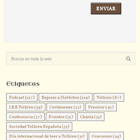
Etiquetas
Podcast
(127)
Regreso a Hobbiton
(124)
Tolkien
(87)
J.R.R.Tolkien
(59)
Certámenes
(52)
Premios
(45)
Conferencia
(37)
Eventos
(35)
Charla
(33)
Sociedad Tolkien Española
(33)
Día internacional de leer a Tolkien
(31)
Concursos
(29)