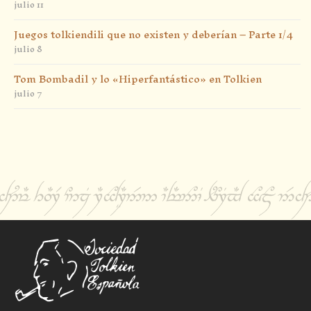
julio 11
Juegos tolkiendili que no existen y deberían – Parte 1/4
julio 8
Tom Bombadil y lo «Hiperfantástico» en Tolkien
julio 7