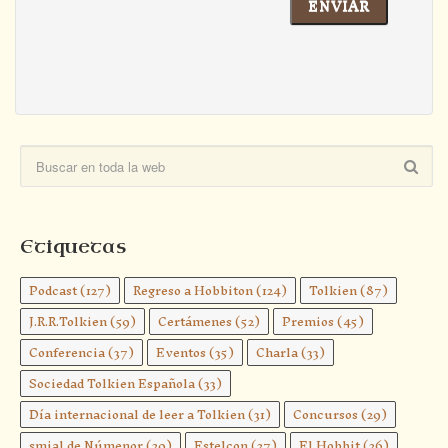
Etiquetas
Podcast
(127)
Regreso a Hobbiton
(124)
Tolkien
(87)
J.R.R.Tolkien
(59)
Certámenes
(52)
Premios
(45)
Conferencia
(37)
Eventos
(35)
Charla
(33)
Sociedad Tolkien Española
(33)
Día internacional de leer a Tolkien
(31)
Concursos
(29)
smial de Númenor
(29)
Estelcon
(27)
El Hobbit
(26)