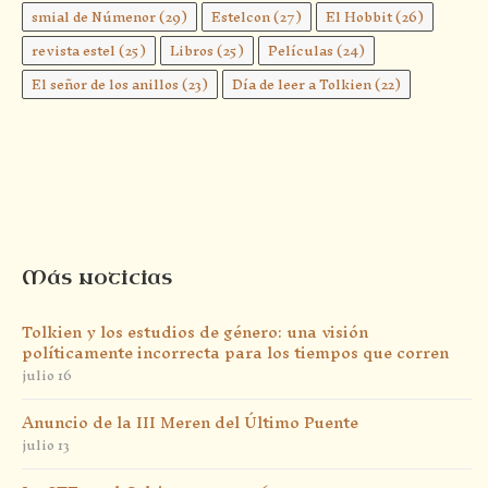
smial de Númenor
(29)
Estelcon
(27)
El Hobbit
(26)
revista estel
(25)
Libros
(25)
Películas
(24)
El señor de los anillos
(23)
Día de leer a Tolkien
(22)
Más noticias
Tolkien y los estudios de género: una visión
políticamente incorrecta para los tiempos que corren
julio 16
Anuncio de la III Meren del Último Puente
julio 13