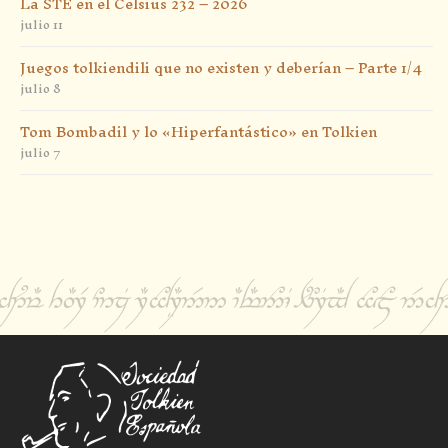
La STE en el Celsius 232 – 2026
julio 11
Juegos tolkiendili que no existen y deberían – Parte 1/4
julio 8
Tom Bombadil y lo «Hiperfantástico» en Tolkien
julio 7