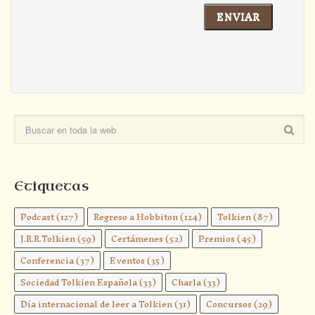
Etiquetas
Podcast
(127)
Regreso a Hobbiton
(124)
Tolkien
(87)
J.R.R.Tolkien
(59)
Certámenes
(52)
Premios
(45)
Conferencia
(37)
Eventos
(35)
Sociedad Tolkien Española
(33)
Charla
(33)
Día internacional de leer a Tolkien
(31)
Concursos
(29)