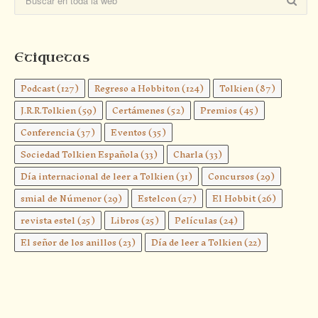
Etiquetas
Podcast
(127)
Regreso a Hobbiton
(124)
Tolkien
(87)
J.R.R.Tolkien
(59)
Certámenes
(52)
Premios
(45)
Conferencia
(37)
Eventos
(35)
Sociedad Tolkien Española
(33)
Charla
(33)
Día internacional de leer a Tolkien
(31)
Concursos
(29)
smial de Númenor
(29)
Estelcon
(27)
El Hobbit
(26)
revista estel
(25)
Libros
(25)
Películas
(24)
El señor de los anillos
(23)
Día de leer a Tolkien
(22)