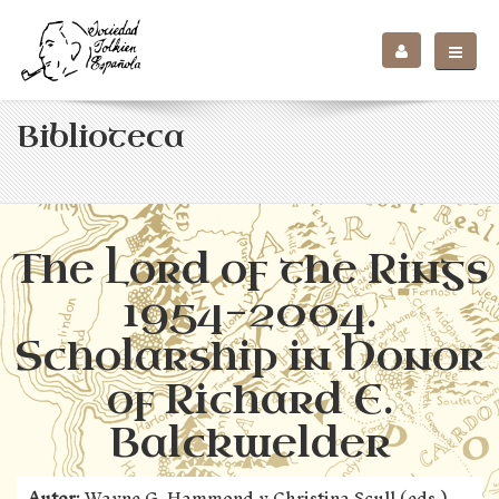
Biblioteca
The Lord of the Rings
1954-2004.
Scholarship in Honor
of Richard E.
Balckwelder
Autor:
Wayne G. Hammond y Christina Scull (eds.)