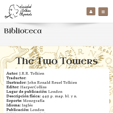
Biblioteca
The Two Towers
Autor:
J.R.R. Tolkien
Traductor:
Ilustrador:
John Ronald Reuel Tolkien
Editor:
HarperCollins
Lugar de publicación:
London
Descripción física:
449 p. map. bl. y n.
Soporte:
Monografía
Idioma:
Inglés
Publicación:
London