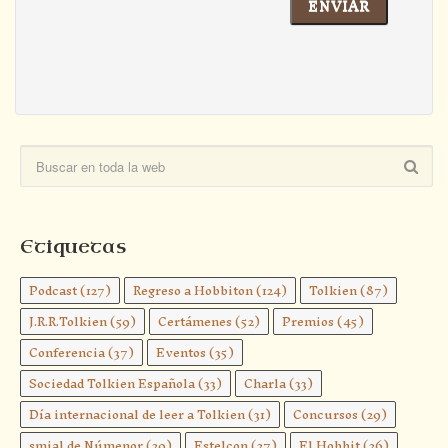
Etiquetas
Podcast
(127)
Regreso a Hobbiton
(124)
Tolkien
(87)
J.R.R.Tolkien
(59)
Certámenes
(52)
Premios
(45)
Conferencia
(37)
Eventos
(35)
Sociedad Tolkien Española
(33)
Charla
(33)
Día internacional de leer a Tolkien
(31)
Concursos
(29)
smial de Númenor
(29)
Estelcon
(27)
El Hobbit
(26)