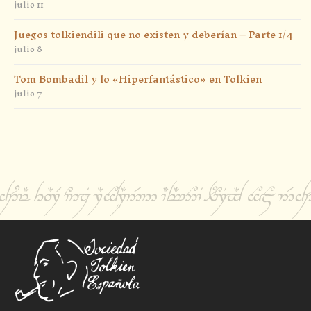
julio 11
Juegos tolkiendili que no existen y deberían – Parte 1/4
julio 8
Tom Bombadil y lo «Hiperfantástico» en Tolkien
julio 7