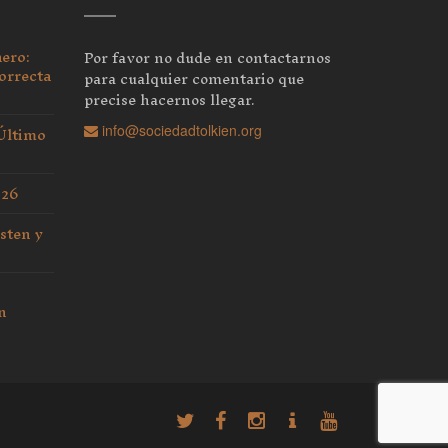
nero:
Por favor no dude en contactarnos
orrecta
para cualquier comentario que
precise hacernos llegar.
 Último
info@sociedadtolkien.org
026
sten y
n