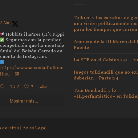
Tolkien y los estudios de gé
una visión políticamente inc
2 Abr
para los tiempos que corren
Hobbits ilustres (II): Pippin
Seguimos con la peculiar
Anuncio de la III Meren del
competición que ha montado el
Puente
Smial del Bolsón Cerrado en su
cuenta de Instagram.
La STE en el Celsius 232 – 2
https://www.sociedadtolkien.org/blog/2026/04/03/hobbits-
Juegos tolkiendili que no exi
ilus...
deberían – Parte 1/4
2
7
Twitter
Tom Bombadil y lo
«Hiperfantástico» en Tolkie
Mostrar más...
 del sitio
|
Aviso Legal