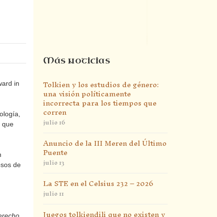
Más noticias
Tolkien y los estudios de género:
ward in
una visión políticamente
incorrecta para los tiempos que
corren
ología,
julio 16
s que
Anuncio de la III Meren del Último
Puente
n
julio 13
osos de
La STE en el Celsius 232 – 2026
julio 11
Juegos tolkiendili que no existen y
erecho