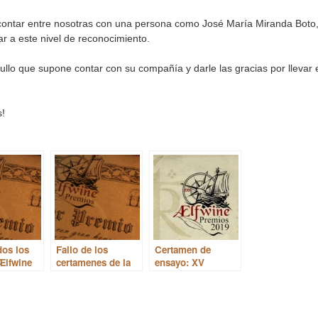
 contar entre nosotras con una persona como José María Miranda Boto
ar a este nivel de reconocimiento.
ullo que supone contar con su compañía y darle las gracias por llevar 
s!
os los
Fallo de los
Certamen de
Ælfwine
certamenes de la
ensayo: XV
o 2022
STE 2020
Premios Ælfwine
2019