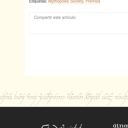
Etiquetas:
Mythopoeic Society
,
Premios
Inklings Studies
Compartir este artículo:
ÚLTI