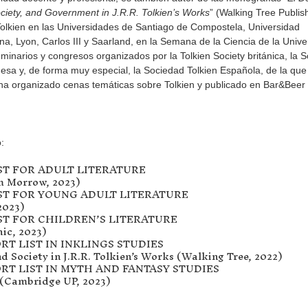
ciety, and Government in J.R.R. Tolkien’s Works
” (Walking Tree Publis
Tolkien en las Universidades de Santiago de Compostela, Universidad
, Lyon, Carlos III y Saarland, en la Semana de la Ciencia de la Unive
minarios y congresos organizados por la Tolkien Society británica, la 
esa y, de forma muy especial, la Sociedad Tolkien Española, de la que
ha organizado cenas temáticas sobre Tolkien y publicado en Bar&Beer
:
ST FOR ADULT LITERATURE
am Morrow, 2023)
ST FOR YOUNG ADULT LITERATURE
2023)
T FOR CHILDREN’S LITERATURE
ic, 2023)
 LIST IN INKLINGS STUDIES
 Society in J.R.R. Tolkien’s Works (Walking Tree, 2022)
T LIST IN MYTH AND FANTASY STUDIES
 (Cambridge UP, 2023)