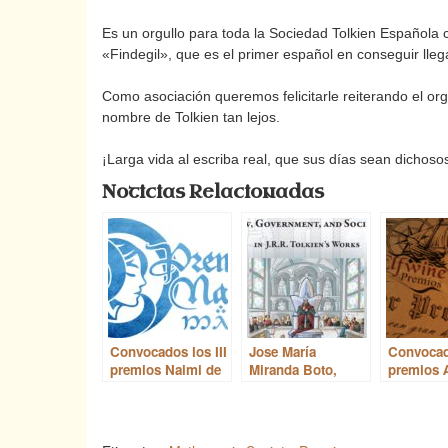
Es un orgullo para toda la Sociedad Tolkien Española
«Findegil», que es el primer español en conseguir lleg
Como asociación queremos felicitarle reiterando el org
nombre de Tolkien tan lejos.
¡Larga vida al escriba real, que sus días sean dichoso
Noticias Relacionadas
Convocados los III
Jose María
Convocad
premios Naimi de
Miranda Boto,
premios 
audiorrelato 2026
candidato al
de ensay
premio Mythopoeic
Scholarship Award
Short List in