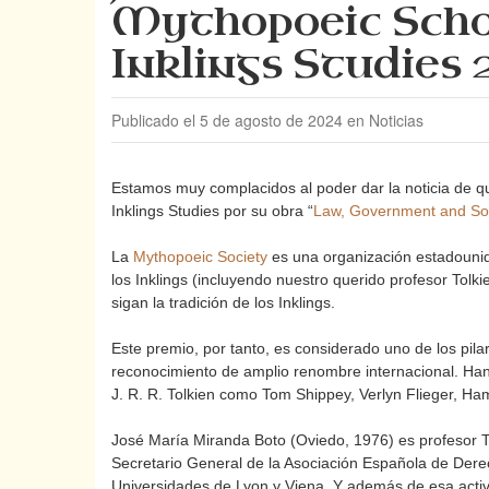
Mythopoeic Scho
Inklings Studies
Publicado el 5 de agosto de 2024 en Noticias
Estamos muy complacidos al poder dar la noticia de q
Inklings Studies por su obra “
Law, Government and Soci
La
Mythopoeic Society
es una organización estadounide
los Inklings (incluyendo nuestro querido profesor Tolk
sigan la tradición de los Inklings.
Este premio, por tanto, es considerado uno de los pila
reconocimiento de amplio renombre internacional. Ha
J. R. R. Tolkien como Tom Shippey, Verlyn Flieger, Ha
José María Miranda Boto (Oviedo, 1976) es profesor Ti
Secretario General de la Asociación Española de Derec
Universidades de Lyon y Viena. Y además de esa activ