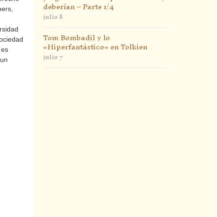
deberían – Parte 1/4
hers,
julio 8
rsidad
Tom Bombadil y lo
Sociedad
«Hiperfantástico» en Tolkien
 es
julio 7
 un