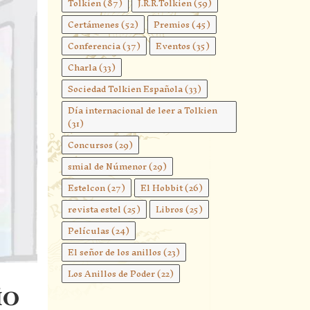
Tolkien
(87)
J.R.R.Tolkien
(59)
Certámenes
(52)
Premios
(45)
Conferencia
(37)
Eventos
(35)
Charla
(33)
Sociedad Tolkien Española
(33)
Día internacional de leer a Tolkien
(31)
Concursos
(29)
smial de Númenor
(29)
Estelcon
(27)
El Hobbit
(26)
revista estel
(25)
Libros
(25)
Películas
(24)
El señor de los anillos
(23)
Los Anillos de Poder
(22)
io