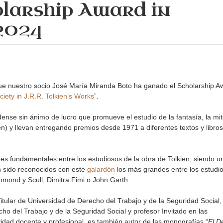
larship Award in
 2024
ue nuestro socio José María Miranda Boto ha ganado el Scholarship A
ety in J.R.R. Tolkien’s Works
”.
nse sin ánimo de lucro que promueve el estudio de la fantasía, la mit
ien) y llevan entregando premios desde 1971 a diferentes textos y libro
res fundamentales entre los estudiosos de la obra de Tolkien, siendo u
n sido reconocidos con este
galardón
los más grandes entre los estudi
mmond y Scull, Dimitra Fimi o John Garth.
tular de Universidad de Derecho del Trabajo y de la Seguridad Social,
ho del Trabajo y de la Seguridad Social y profesor Invitado en las
idad docente y profesional, es también autor de las monografías “
El D