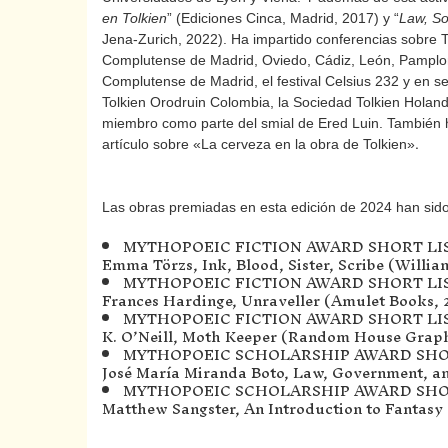
en Tolkien
” (Ediciones Cinca, Madrid, 2017) y “
Law, So
Jena-Zurich, 2022). Ha impartido conferencias sobre 
Complutense de Madrid, Oviedo, Cádiz, León, Pamplona
Complutense de Madrid, el festival Celsius 232 y en se
Tolkien Orodruin Colombia, la Sociedad Tolkien Holand
miembro como parte del smial de Ered Luin. También 
.
artículo sobre «La cerveza en la obra de Tolkien»
Las obras premiadas en esta edición de 2024 han sido
MYTHOPOEIC FICTION AWARD SHORT LI
Emma Törzs, Ink, Blood, Sister, Scribe (Willi
MYTHOPOEIC FICTION AWARD SHORT LI
Frances Hardinge, Unraveller (Amulet Books, 
MYTHOPOEIC FICTION AWARD SHORT LIS
K. O’Neill, Moth Keeper (Random House Graph
MYTHOPOEIC SCHOLARSHIP AWARD SHORT
José María Miranda Boto, Law, Government, and
MYTHOPOEIC SCHOLARSHIP AWARD SHOR
Matthew Sangster, An Introduction to Fantasy