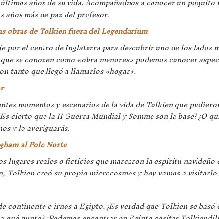
 últimos años de su vida. Acompañadnos a conocer un poquito
los años más de paz del profesor.
las obras de Tolkien fuera del Legendarium
je por el centro de Inglaterra para descubrir uno de los lados 
 lo que se conocen como «obra menores» podemos conocer aspec
ron tanto que llegó a llamarlos «hogar».
or
entes momentos y escenarios de la vida de Tolkien que pudiero
 ¿Es cierto que la II Guerra Mundial y Somme son la base? ¿O qu
os y lo averiguarás.
ngham al Polo Norte
s lugares reales o ficticios que marcaron la espíritu navideño 
ón, Tolkien creó su propio microcosmos y hoy vamos a visitarlo.
 continente e irnos a Egipto. ¿Es verdad que Tolkien se basó 
sta qué punto? ¿Podemos encontrar en Egipto cositas Tolkiendili