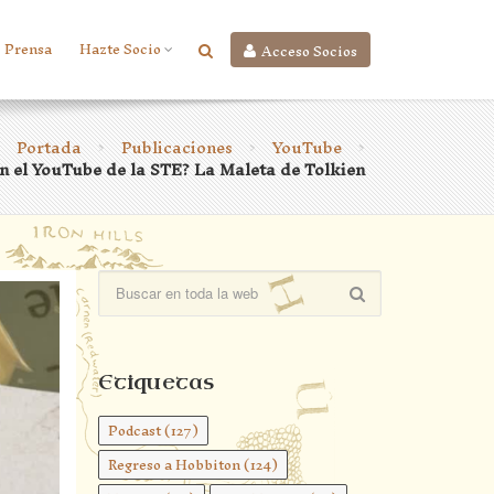
Prensa
Hazte Socio
Acceso Socios
Portada
Publicaciones
YouTube
>
>
>
en el YouTube de la STE? La Maleta de Tolkien
Etiquetas
Podcast
(127)
Regreso a Hobbiton
(124)