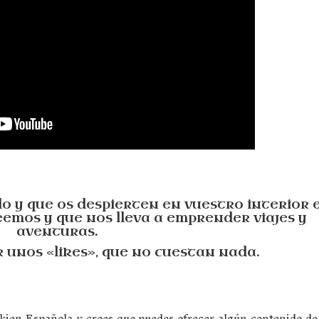
 y que os despierten en vuestro interior 
emos y que nos lleva a emprender viajes y
aventuras.
r unos «likes», que no cuestan nada.
olkien Española y crees que puedes ofrecer algún contenido de