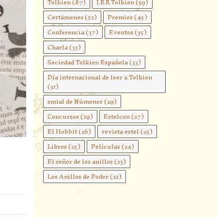
Tolkien
(87)
J.R.R.Tolkien
(59)
Certámenes
(52)
Premios
(45)
Conferencia
(37)
Eventos
(35)
Charla
(33)
Sociedad Tolkien Española
(33)
Día internacional de leer a Tolkien
(31)
smial de Númenor
(29)
Concursos
(29)
Estelcon
(27)
El Hobbit
(26)
revista estel
(25)
Libros
(25)
Películas
(24)
El señor de los anillos
(23)
Los Anillos de Poder
(22)