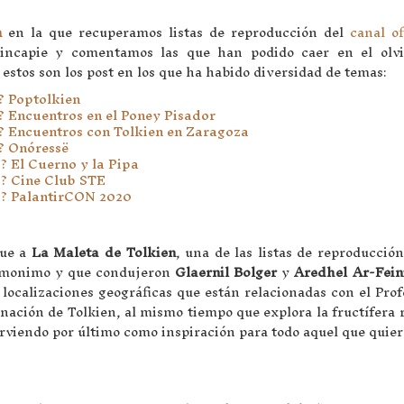
n
en la que recuperamos listas de reproducción del
canal of
incapie y comentamos las que han podido caer en el olvi
estos son los post en los que ha habido diversidad de temas:
? Poptolkien
E? Encuentros en el Poney Pisador
E? Encuentros con Tolkien en Zaragoza
E? Onóressë
? El Cuerno y la Pipa
E? Cine Club STE
TE? PalantirCON 2020
que a
La Maleta de Tolkien
, una de las listas de reproducció
homonimo y que condujeron
Glaernil Bolger
y
Aredhel Ar-Fein
ocalizaciones geográficas que están relacionadas con el Prof
ginación de Tolkien, al mismo tiempo que explora la fructífera 
irviendo por último como inspiración para todo aquel que quier