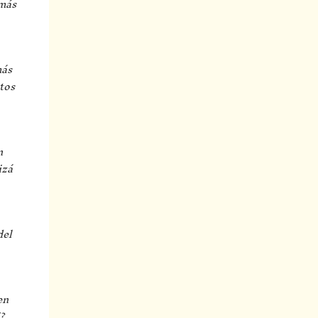
 más
más
tos
n
izá
del
en
?