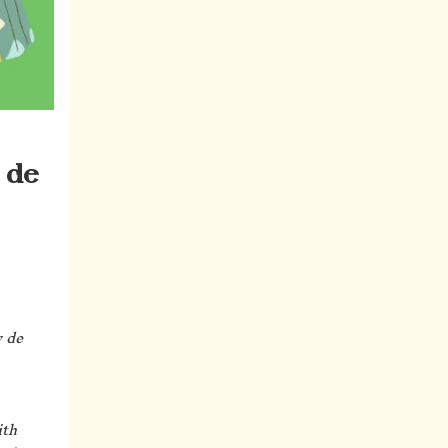
 de
y de
ith