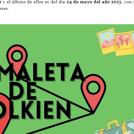
22
y el último de ellos es del día
24 de mayo del año 2023
, con 
ses.