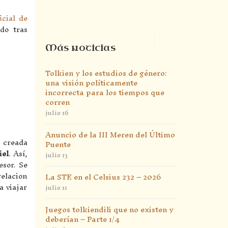
icial de
do tras
Más noticias
Tolkien y los estudios de género:
una visión políticamente
incorrecta para los tiempos que
corren
julio 16
Anuncio de la III Meren del Último
n creada
Puente
iel
. Así,
julio 13
esor. Se
relacion
La STE en el Celsius 232 – 2026
a viajar
julio 11
Juegos tolkiendili que no existen y
deberían – Parte 1/4