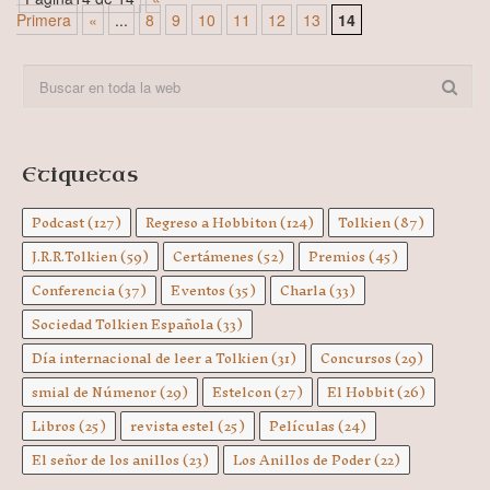
Primera
«
...
8
9
10
11
12
13
14
Etiquetas
Podcast
(127)
Regreso a Hobbiton
(124)
Tolkien
(87)
J.R.R.Tolkien
(59)
Certámenes
(52)
Premios
(45)
Conferencia
(37)
Eventos
(35)
Charla
(33)
Sociedad Tolkien Española
(33)
Día internacional de leer a Tolkien
(31)
Concursos
(29)
smial de Númenor
(29)
Estelcon
(27)
El Hobbit
(26)
Libros
(25)
revista estel
(25)
Películas
(24)
El señor de los anillos
(23)
Los Anillos de Poder
(22)