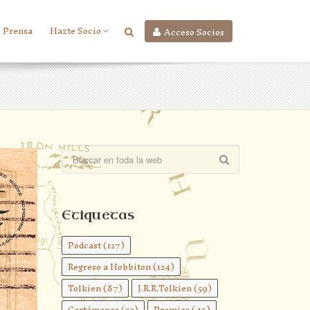
Prensa
Hazte Socio
Acceso Socios
Etiquetas
Podcast
(127)
Regreso a Hobbiton
(124)
Tolkien
(87)
J.R.R.Tolkien
(59)
Certámenes
(52)
Premios
(45)