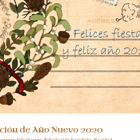
ación de Año Nuevo 2020
cursos
,
felicitación
,
Felicitación Navideña
,
Navidad