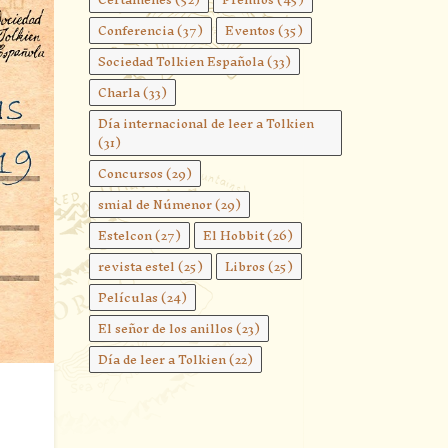
Conferencia
(37)
Eventos
(35)
Sociedad Tolkien Española
(33)
Charla
(33)
Día internacional de leer a Tolkien
(31)
Concursos
(29)
smial de Númenor
(29)
Estelcon
(27)
El Hobbit
(26)
revista estel
(25)
Libros
(25)
Películas
(24)
El señor de los anillos
(23)
Día de leer a Tolkien
(22)