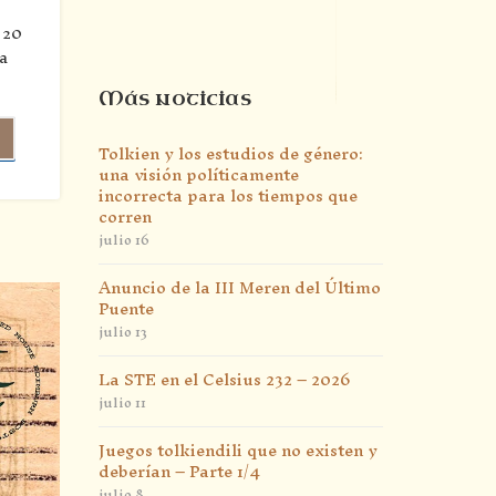
 20
a
Más noticias
Tolkien y los estudios de género:
una visión políticamente
incorrecta para los tiempos que
corren
julio 16
Anuncio de la III Meren del Último
Puente
julio 13
La STE en el Celsius 232 – 2026
julio 11
Juegos tolkiendili que no existen y
deberían – Parte 1/4
julio 8