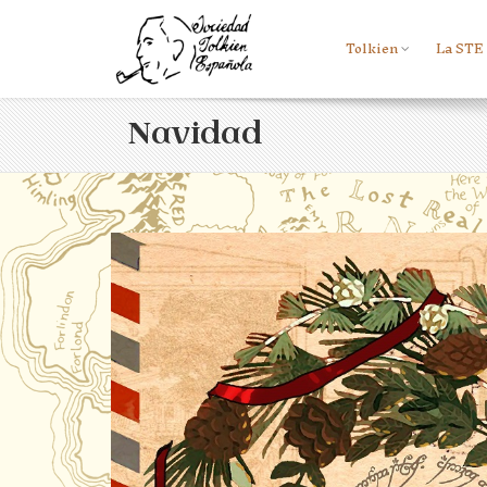
Tolkien
La STE
Navidad