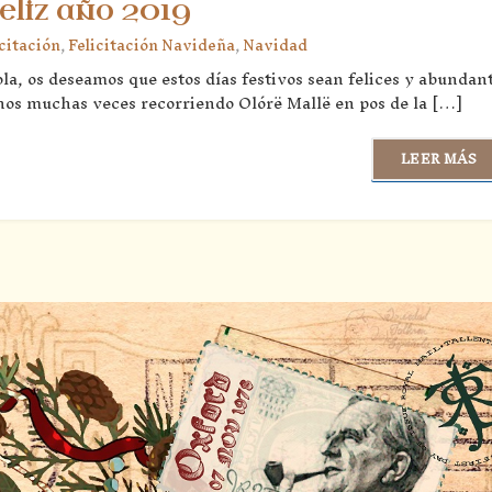
feliz año 2019
icitación
,
Felicitación Navideña
,
Navidad
a, os deseamos que estos días festivos sean felices y abundan
os muchas veces recorriendo Olórë Mallë en pos de la […]
LEER MÁS