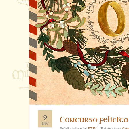
9
Concurso felicit
DIC
|
Publicado por
STE
Etiquetas:
Con