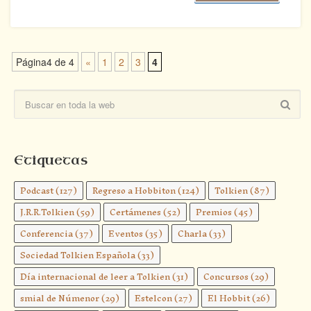
Página4 de 4
«
1
2
3
4
Etiquetas
Podcast
(127)
Regreso a Hobbiton
(124)
Tolkien
(87)
J.R.R.Tolkien
(59)
Certámenes
(52)
Premios
(45)
Conferencia
(37)
Eventos
(35)
Charla
(33)
Sociedad Tolkien Española
(33)
Día internacional de leer a Tolkien
(31)
Concursos
(29)
smial de Númenor
(29)
Estelcon
(27)
El Hobbit
(26)