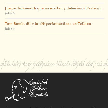
Juegos tolkiendili que no existen y deberían – Parte 1/4
julio 8
Tom Bombadil y lo «Hiperfantástico» en Tolkien
julio 7