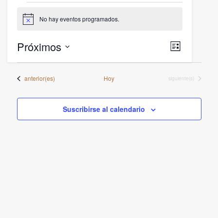
Eventos
No hay eventos programados.
Aviso
Naveg
Naveg
Próximos
Lista
de
de
Selecciona
vistas
la
vistas
Eventos
anterior(es)
Hoy
Eventos
siguiente(s)
de
fecha.
Event
Suscribirse al calendario