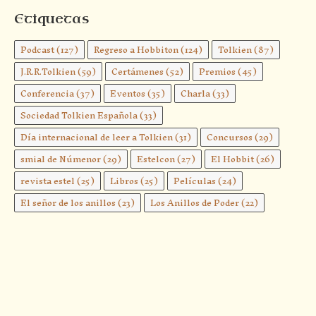
Etiquetas
Podcast
(127)
Regreso a Hobbiton
(124)
Tolkien
(87)
J.R.R.Tolkien
(59)
Certámenes
(52)
Premios
(45)
Conferencia
(37)
Eventos
(35)
Charla
(33)
Sociedad Tolkien Española
(33)
Día internacional de leer a Tolkien
(31)
Concursos
(29)
smial de Númenor
(29)
Estelcon
(27)
El Hobbit
(26)
revista estel
(25)
Libros
(25)
Películas
(24)
El señor de los anillos
(23)
Los Anillos de Poder
(22)