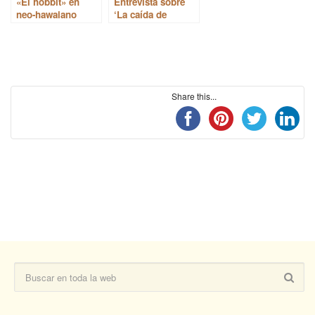
«El hobbit» en
Entrevista sobre
neo-hawaiano
‘La caída de
Arturo’ en RNE
Share this...