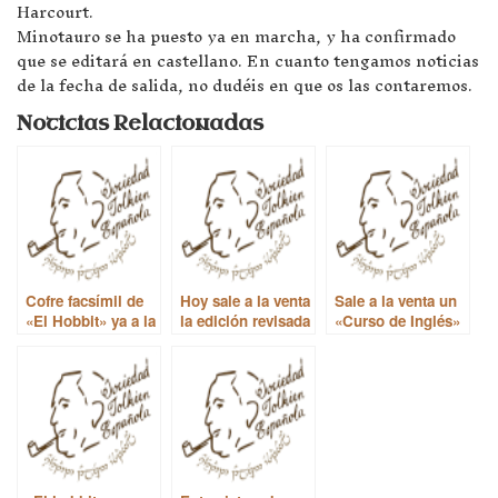
Harcourt.
Minotauro se ha puesto ya en marcha, y ha confirmado
que se editará en castellano. En cuanto tengamos noticias
de la fecha de salida, no dudéis en que os las contaremos.
Noticias Relacionadas
Cofre facsímil de
Hoy sale a la venta
Sale a la venta un
«El Hobbit» ya a la
la edición revisada
«Curso de Inglés»
venta
de «The J.R.R.
en vinilos de 1929
Tolkien
en el que participó
Companion and
Tolkien
Guide»