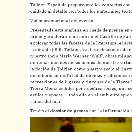
Tolkien Española proporcionó los contactos con l
cuidado al detalle con todos los materiales, te
Vídeo promocional del evento
Presentada esta mañana en rueda de prensa en e
prolongará durante un año en el Castillo de San
explorar todas las facetas de la literatura, el ar
la obra de J.R.R. Tolkien. Vastas colecciones de
nuestro socio Mario Werner ‘Wulf’, obras minuci
dioramas nacidos de las manos de nuestro virtuo
la ficción de Tolkien como nuestro socio el ilus
de hobbits en multitud de idiomas y ediciones r
recreaciones de lugares y rincones de la Tierra 
Tierra Media cedidos por nuestros socios, una se
estilos y épocas… todo ello en el ambiente épi
rumor del mar.
Tenéis el
dossier de prensa
con la información d