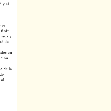
d y el
 se
itirán
 vida y
ad de
ados en
cción
s de la
 de
 al