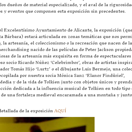
os dueños de material especializado, y el aval de la rigurosida
xtos y eventos que componen esta exposición sin precedentes.
l Excelentísimo Ayuntamiento de Alicante, la exposición (que
ta Bárbara) estará articulada en zonas temáticas que nos perm
te, la artesanía, el coleccionismo o la recreación que nacen de la
 merchandising nacido de las películas de Peter Jackson propied
osas de la artesanía más exquisita en forma de espectaculares
so socio Ricardo Núñez ‘Celebrimbor’, obras de artistas inspir
trador Tomás Hijo ‘Lurtz’ o el dibujante Luis Bermejo, una cole
ecopilada por nuestra socia Mónica Sanz ‘Elanor Findûriel’,
Media y de la vida de Tolkien junto con objetos únicos y prenda
cción dedicada a la influencia musical de Tolkien en todo tipo
co de una fortaleza medieval encaramada a una montaña y junto
etallada de la exposición
AQUÍ