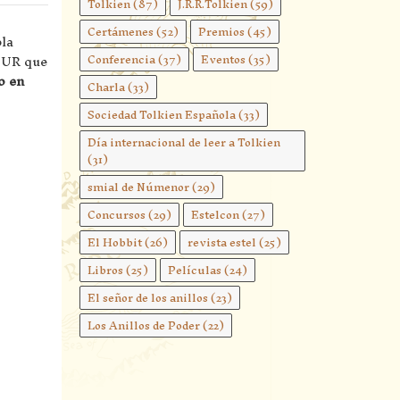
Tolkien
(87)
J.R.R.Tolkien
(59)
Certámenes
(52)
Premios
(45)
ola
ATUR que
Conferencia
(37)
Eventos
(35)
o en
Charla
(33)
Sociedad Tolkien Española
(33)
Día internacional de leer a Tolkien
(31)
smial de Númenor
(29)
Concursos
(29)
Estelcon
(27)
El Hobbit
(26)
revista estel
(25)
Libros
(25)
Películas
(24)
El señor de los anillos
(23)
Los Anillos de Poder
(22)