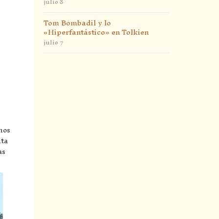
julio 8
Tom Bombadil y lo
«Hiperfantástico» en Tolkien
julio 7
nos
nta
as