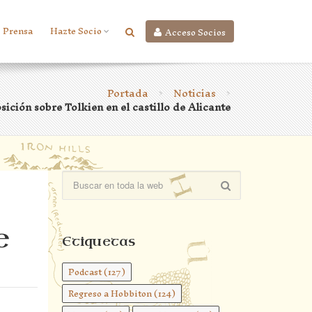
Prensa
Hazte Socio
Acceso Socios
Portada
Noticias
>
>
sición sobre Tolkien en el castillo de Alicante
e
Etiquetas
Podcast
(127)
Regreso a Hobbiton
(124)