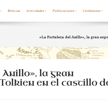
Noticias
Actividades
Publicaciones
Certámenes
«La Fortaleza del Anillo», la gran expo
Anillo», la gran
Tolkien en el castillo d