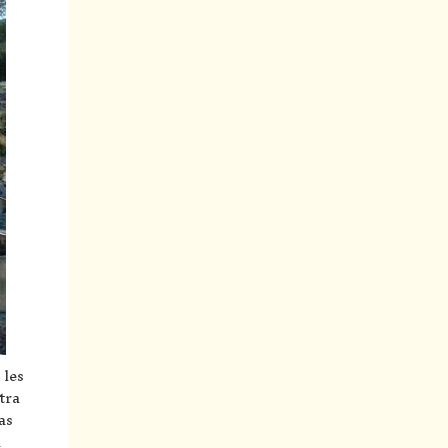
 les
tra
as
d