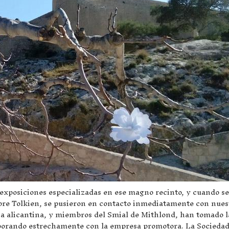
xposiciones especializadas en ese magno recinto, y cuando se
obre Tolkien, se pusieron en contacto inmediatamente con nues
cia alicantina, y miembros del Smial de Mithlond, han tomado l
aborando estrechamente con la empresa promotora. La Socieda