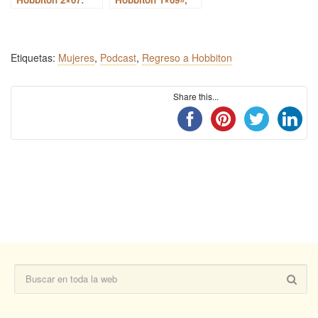
Las obras menores
Entrevista a Pepe
de Tolkien: Egidio,
Mediavilla y
Niggle, Wotton
convención anual
Mayor
Etiquetas:
Mujeres
,
Podcast
,
Regreso a Hobbiton
Share this...