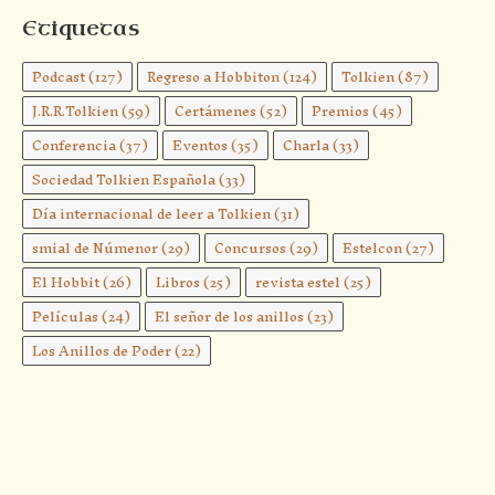
Etiquetas
Podcast
(127)
Regreso a Hobbiton
(124)
Tolkien
(87)
J.R.R.Tolkien
(59)
Certámenes
(52)
Premios
(45)
Conferencia
(37)
Eventos
(35)
Charla
(33)
Sociedad Tolkien Española
(33)
Día internacional de leer a Tolkien
(31)
smial de Númenor
(29)
Concursos
(29)
Estelcon
(27)
El Hobbit
(26)
Libros
(25)
revista estel
(25)
Películas
(24)
El señor de los anillos
(23)
Los Anillos de Poder
(22)