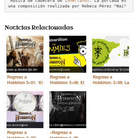
 Música de cabecera de 
Innerlands
. La portada es 
una composición realizada por Rebeca Pérez "Nai"
Noticias Relacionadas
Regreso a
Regreso a
Regreso a
Hobbiton 5×01: ‘El
Hobbiton 3×06: El
Hobbiton: 2×09: La
retorno del rey’ –
Silmarillion ‘for
conexión española
15º aniversario del
dummies’
de JRR Tolkien
estreno
Regreso a
«Regreso a
Hobbiton 2×07:
Hobbiton 1×09»,