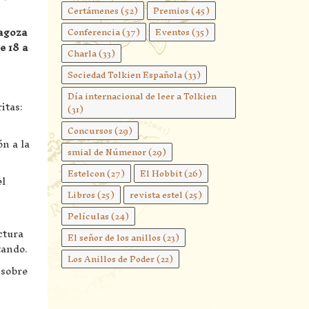
Certámenes
(52)
Premios
(45)
ragoza
Conferencia
(37)
Eventos
(35)
e 18 a
Charla
(33)
Sociedad Tolkien Española
(33)
Día internacional de leer a Tolkien
itas:
(31)
Concursos
(29)
n a la
smial de Númenor
(29)
Estelcon
(27)
El Hobbit
(26)
el
Libros
(25)
revista estel
(25)
Películas
(24)
ctura
El señor de los anillos
(23)
tando.
Los Anillos de Poder
(22)
 sobre