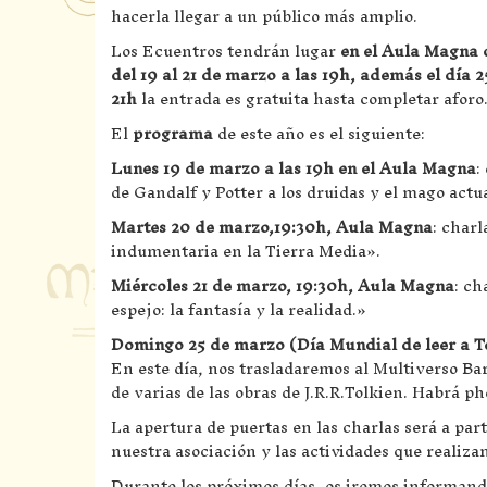
hacerla llegar a un público más amplio.
Los Ecuentros tendrán lugar
en el Aula Magna 
del 19 al 21 de marzo a las 19h, además el día 
21h
la entrada es gratuita hasta completar aforo
El
programa
de este año es el siguiente:
Lunes 19 de marzo a las 19h en el Aula Magna
:
de Gandalf y Potter a los druidas y el mago actu
Martes 20 de marzo,19:30h, Aula Magna
: char
indumentaria en la Tierra Media».
Miércoles 21 de marzo, 19:30h, Aula Magna
: ch
espejo: la fantasía y la realidad.»
Domingo 25 de marzo (Día Mundial de leer a T
En este día, nos trasladaremos al Multiverso Bar 
de varias de las obras de J.R.R.Tolkien. Habrá p
La apertura de puertas en las charlas será a par
nuestra asociación y las actividades que realiza
Durante los próximos días, os iremos informan