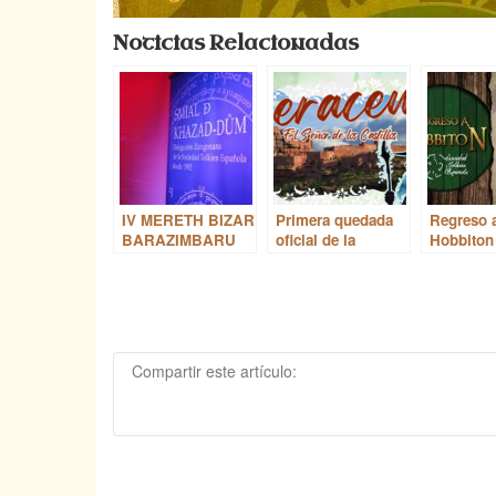
Noticias Relacionadas
IV MERETH BIZAR
Primera quedada
Regreso 
BARAZIMBARU
oficial de la
Hobbiton
Comisión de
su progr
Montaña y
directo e
Naturaleza
Compartir este artículo: