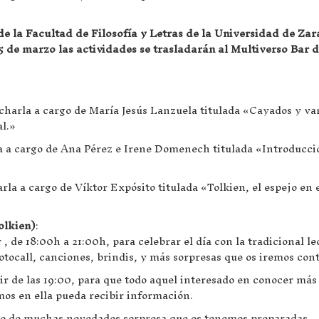
de la Facultad de Filosofía y Letras de la Universidad de Za
25 de marzo las actividades se trasladarán al Multiverso Bar d
.
 charla a cargo de María Jesús Lanzuela titulada «Cayados y var
al.»
la a cargo de Ana Pérez e Irene Domenech titulada «Introducció
arla a cargo de Víktor Expósito titulada «Tolkien, el espejo en 
olkien)
:
, de 18:00h a 21:00h, para celebrar el día con la tradicional le
hotocall, canciones, brindis, y más sorpresas que os iremos con
tir de las 19:00, para que todo aquel interesado en conocer más
mos en ella pueda recibir información.
do de muchas novedades sorpresa que os tenemos preparadas.