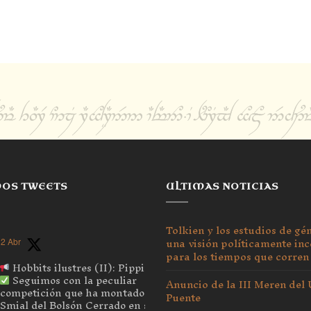
MOS TWEETS
ULTIMAS NOTICIAS
Tolkien y los estudios de gé
una visión políticamente inc
2 Abr
para los tiempos que corren
Hobbits ilustres (II): Pippin
Seguimos con la peculiar
Anuncio de la III Meren del
competición que ha montado el
Puente
Smial del Bolsón Cerrado en su