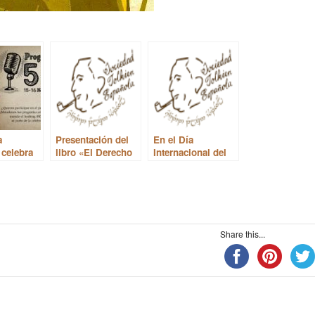
a
Presentación del
En el Día
 celebra
libro «El Derecho
Internacional del
ama 50 en
en Tolkien»
Libro Infantil,
n Madrid
hablamos de
Roverandom
Share this...