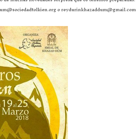
addum@sociedadtolkien.org o reydurinkhazaddum@gmail.com