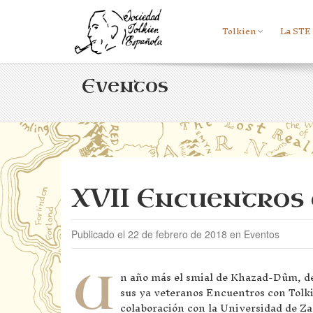
Tolkien
La STE
Eventos
XVII Encuentros 
Publicado el 22 de febrero de 2018 en Eventos
U
n año más el smial de Khazad-Dûm, del
sus ya veteranos Encuentros con Tolki
colaboración con la Universidad de Zar