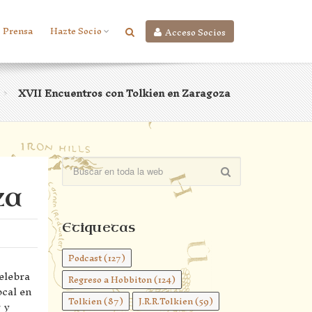
Prensa
Hazte Socio
Acceso Socios
XVII Encuentros con Tolkien en Zaragoza
>
za
Etiquetas
Podcast
(127)
elebra
Regreso a Hobbiton
(124)
ocal en
Tolkien
(87)
J.R.R.Tolkien
(59)
 y