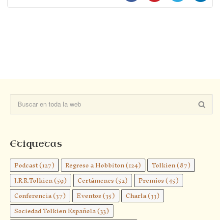
Etiquetas
Podcast
(127)
Regreso a Hobbiton
(124)
Tolkien
(87)
J.R.R.Tolkien
(59)
Certámenes
(52)
Premios
(45)
Conferencia
(37)
Eventos
(35)
Charla
(33)
Sociedad Tolkien Española
(33)