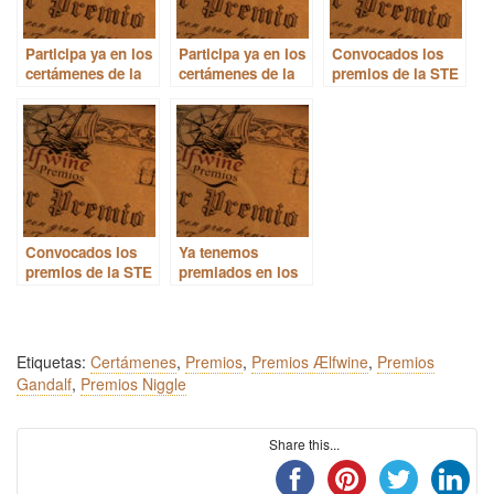
Participa ya en los
Participa ya en los
Convocados los
certámenes de la
certámenes de la
premios de la STE
STE de 2024
STE de 2023
2021
Convocados los
Ya tenemos
premios de la STE
premiados en los
2020
certámenes Niggle,
Aelfwine y Gandalf
Etiquetas:
Certámenes
,
Premios
,
Premios Ælfwine
,
Premios
Gandalf
,
Premios Niggle
Share this...