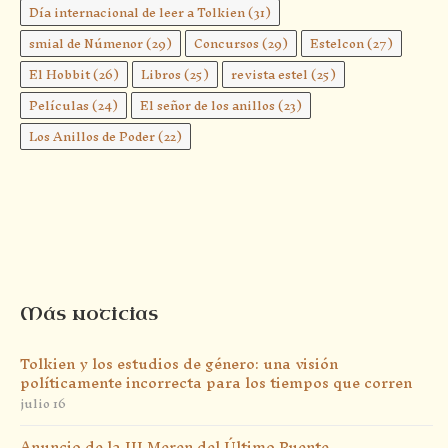
Día internacional de leer a Tolkien
(31)
smial de Númenor
(29)
Concursos
(29)
Estelcon
(27)
El Hobbit
(26)
Libros
(25)
revista estel
(25)
Películas
(24)
El señor de los anillos
(23)
Los Anillos de Poder
(22)
Más noticias
Tolkien y los estudios de género: una visión
políticamente incorrecta para los tiempos que corren
julio 16
Anuncio de la III Meren del Último Puente