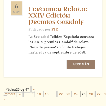
6
Certamen Relato:
MAY
XXIV Edición
Premios Gandalf
|
Publicado por
STE
La Sociedad Tolkien Española convoca
los XXIV premios Gandalf de relato.
Plazo de presentación de trabajos
hasta el 23 de septiembre de 2018.
LEER MÁS
Página25 de 47
«
Primera
«
...
5
10
15
...
22
23
24
25
26
27
»