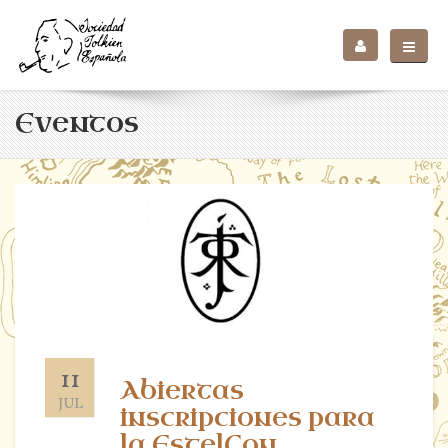
Eventos
11
Abiertas
JUL
inscripciones para
la EstelCon