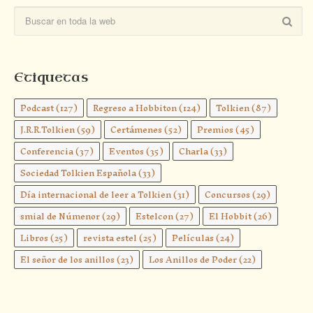
Etiquetas
Podcast
(127)
Regreso a Hobbiton
(124)
Tolkien
(87)
J.R.R.Tolkien
(59)
Certámenes
(52)
Premios
(45)
Conferencia
(37)
Eventos
(35)
Charla
(33)
Sociedad Tolkien Española
(33)
Día internacional de leer a Tolkien
(31)
Concursos
(29)
smial de Númenor
(29)
Estelcon
(27)
El Hobbit
(26)
Libros
(25)
revista estel
(25)
Películas
(24)
El señor de los anillos
(23)
Los Anillos de Poder
(22)