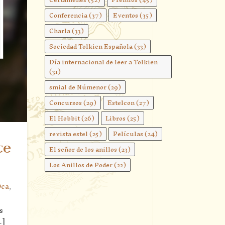
Conferencia
(37)
Eventos
(35)
Charla
(33)
Sociedad Tolkien Española
(33)
Día internacional de leer a Tolkien
(31)
smial de Númenor
(29)
Concursos
(29)
Estelcon
(27)
El Hobbit
(26)
Libros
(25)
revista estel
(25)
Películas
(24)
te
El señor de los anillos
(23)
Los Anillos de Poder
(22)
ca
,
s
…]