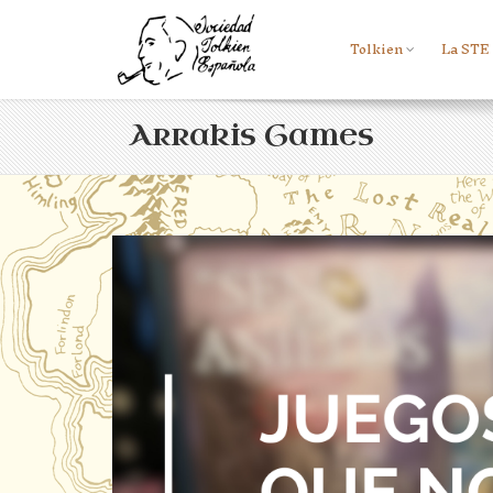
Tolkien
La STE
Arrakis Games