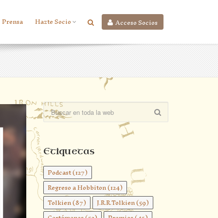
Prensa
Hazte Socio
Acceso Socios
Etiquetas
Podcast
(127)
Regreso a Hobbiton
(124)
Tolkien
(87)
J.R.R.Tolkien
(59)
Certámenes
(52)
Premios
(45)