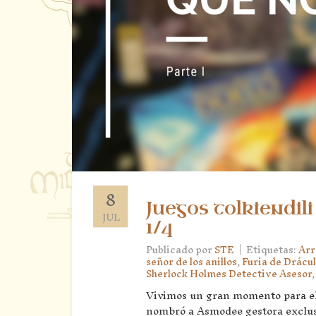
8
Juegos tolkiendil
JUL
1/4
|
Publicado por
STE
Etiquetas:
Arr
señor de los anillos
,
Furia de Drácu
Sherlock Holmes Detective Asesor
Vivimos un gran momento para el
nombró a Asmodee gestora exclusiv