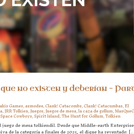
i que no existen y deberían – Par
akis Games
,
asmodee
,
Clank! Catacombs
,
Clank! Catacumbas
,
El
la
,
JRR Tolkien
,
Juegos
,
Juegos de mesa
,
la caza de gollum
,
MasQueO
,
Space Cowboys
,
Spirit Island
,
The Hunt for Gollum
,
Tolkien
 juego de mesa tolkiendil. Desde que Middle-earth Enterprise
a de la categoría a finales de 2025, el dique ha reventado: [