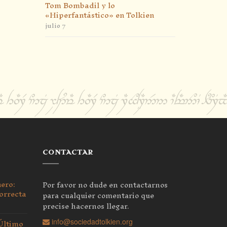
Tom Bombadil y lo
«Hiperfantástico» en Tolkien
julio 7
CONTACTAR
nero:
Por favor no dude en contactarnos
orrecta
para cualquier comentario que
precise hacernos llegar.
 Último
info@sociedadtolkien.org